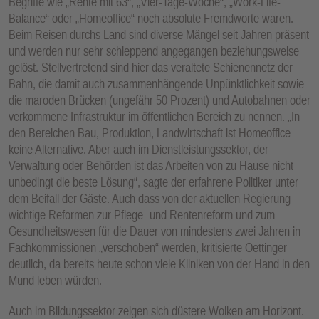
Begriffe wie „Rente mit 63“, „Vier-Tage-Woche“, „Work-Life-
Balance“ oder „Homeoffice“ noch absolute Fremdworte waren.
Beim Reisen durchs Land sind diverse Mängel seit Jahren präsent
und werden nur sehr schleppend angegangen beziehungsweise
gelöst. Stellvertretend sind hier das veraltete Schienennetz der
Bahn, die damit auch zusammenhängende Unpünktlichkeit sowie
die maroden Brücken (ungefähr 50 Prozent) und Autobahnen oder
verkommene Infrastruktur im öffentlichen Bereich zu nennen. „In
den Bereichen Bau, Produktion, Landwirtschaft ist Homeoffice
keine Alternative. Aber auch im Dienstleistungssektor, der
Verwaltung oder Behörden ist das Arbeiten von zu Hause nicht
unbedingt die beste Lösung“, sagte der erfahrene Politiker unter
dem Beifall der Gäste. Auch dass von der aktuellen Regierung
wichtige Reformen zur Pflege- und Rentenreform und zum
Gesundheitswesen für die Dauer von mindestens zwei Jahren in
Fachkommissionen „verschoben“ werden, kritisierte Oettinger
deutlich, da bereits heute schon viele Kliniken von der Hand in den
Mund leben würden.
Auch im Bildungssektor zeigen sich düstere Wolken am Horizont.