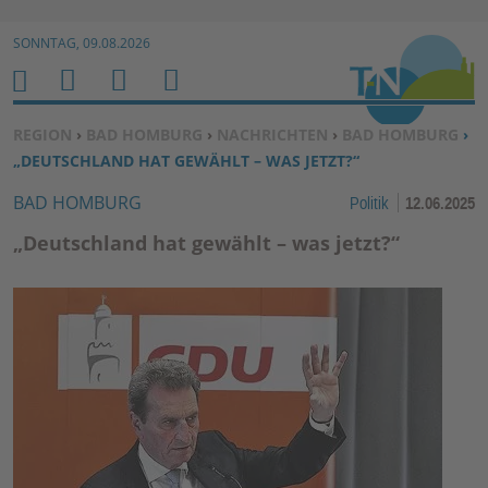
Zur Navigation springen ↓
SONNTAG, 09.08.2026
Zum Inhalt springen ↓
M
S
B
H
E
U
E
O
SIE BEFINDEN SICH HIER:
REGION
›
BAD HOMBURG
›
NACHRICHTEN
›
BAD HOMBURG
›
N
C
N
M
„DEUTSCHLAND HAT GEWÄHLT – WAS JETZT?“
U
H
U
E
BAD HOMBURG
Politik
12.06.2025
E
T
N
Z
„Deutschland hat gewählt – was jetzt?“
E
R
F
U
N
K
TI
O
N