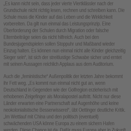
„Es kann nicht sein, dass jeder vierte Viertklässler nach der
Grundschule nicht richtig lesen, rechnen und schreiben kann. Die
Schule muss die Kinder auf das Leben und die Wirklichkeit
vorbereiten. Da gilt nun einmal das Leistungsprinzip. Eine
Überforderung der Schulen durch Migration oder falsche
Elternbeiträge seien da nicht hilfreich. Auch bei den
Bundesjugendspielen sollen Stoppuhr und Maßband wieder
Einzug halten. Es können nun einmal nicht alle Kinder gleichzeitig
Sieger sein“, ist sich der streitlustige Schwabe sicher und erntet
mit seinen Aussagen reichlich Applaus aus dem Auditorium.
Auch die „feministische“ Außenpolitik der letzten Jahre bekommt
ihr Fett weg. „Es kommt nun einmal nicht gut an, wenn
Deutschland in Gegenden wie der Golfregion erzieherisch mit
erhobenen Zeigefinger als Moralapostel auftritt. Nicht nur diese
Länder erwarten eine Partnerschaft auf Augenhöhe und keine
neokolonialistische Besserwisserei“, übt Oettinger deutliche Kritik.
„Im Wettlauf mit China und den politisch (eventuell)
schwächenden USA könne Europa zu einem sichern Hafen
werden. Diese Chance ist da. Dafür muss Europa aber in Zukunft