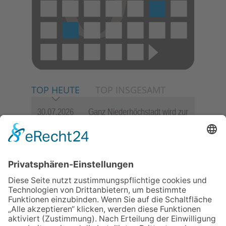
TOP HEUTE
TOP INSGESAMT
30.07.2026
Ganz Niederhöchstadt wird zur
Festmeile
23.07.2026
Zwischen Fachwerk, Wein und
Sommerabend: Der Rettershof
lädt wieder zum Weinfest ein
06.08.2026
„die 80er live“ – Die große
Stadiontour kommt nach
Frankfurt
06.08.2026
Jugendchor Hochtaunus
präsentiert sein neues