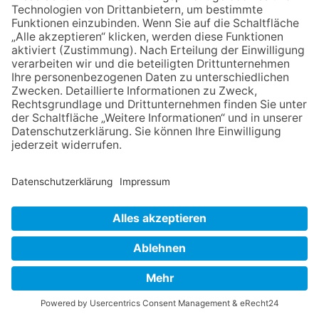
Sommerabend: Der Rettershof
lädt wieder zum Weinfest ein
06.08.2026
Hisamoto und Tölke begeistern
mit Werken von Walter
Wachsmuth
09.07.2026
Wasserampel steht auf Gelb:
Stadt ruft zum Wassersparen
auf
NACH OBEN
Impressum
Datenschutz
Netiquette
FAQ
AGB
Mediadaten
Copyright Taunus Nachrichten 2009 bis 2026
Powered by
native:media
.