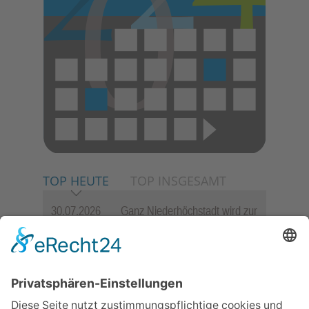
TOP HEUTE
TOP INSGESAMT
30.07.2026
Ganz Niederhöchstadt wird zur
Festmeile
06.08.2026
Jugendchor Hochtaunus
präsentiert sein neues
Programm „Changes“
23.07.2026
Zwischen Fachwerk, Wein und