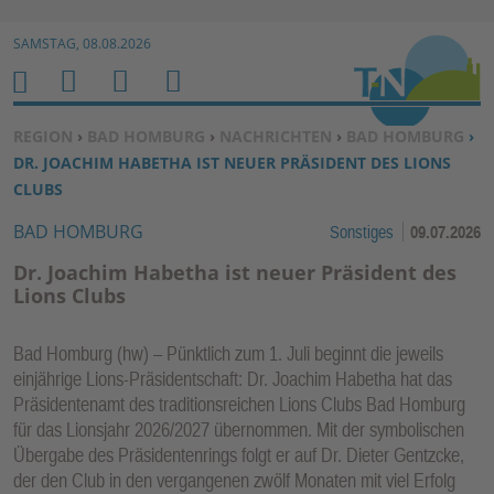
Zur Navigation springen ↓
SAMSTAG, 08.08.2026
Zum Inhalt springen ↓
M
S
B
H
E
U
E
O
SIE BEFINDEN SICH HIER:
REGION
›
BAD HOMBURG
›
NACHRICHTEN
›
BAD HOMBURG
›
N
C
N
M
DR. JOACHIM HABETHA IST NEUER PRÄSIDENT DES LIONS
U
H
U
E
CLUBS
E
T
BAD HOMBURG
Sonstiges
09.07.2026
N
Z
E
Dr. Joachim Habetha ist neuer Präsident des
R
Lions Clubs
F
U
Bad Homburg (hw) – Pünktlich zum 1. Juli beginnt die jeweils
N
einjährige Lions-Präsidentschaft: Dr. Joachim Habetha hat das
K
Präsidentenamt des traditionsreichen Lions Clubs Bad Homburg
TI
für das Lionsjahr 2026/2027 übernommen. Mit der symbolischen
Übergabe des Präsidentenrings folgt er auf Dr. Dieter Gentzcke,
O
der den Club in den vergangenen zwölf Monaten mit viel Erfolg
N