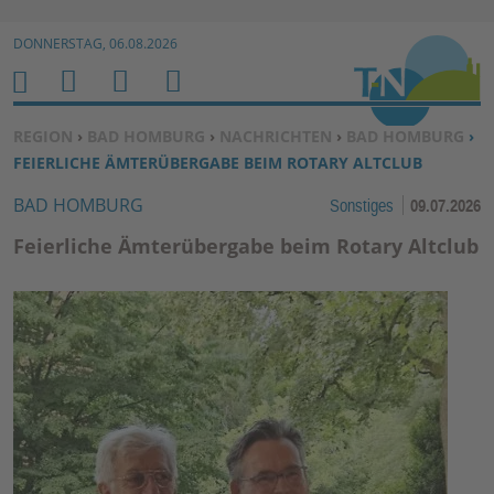
Zur Navigation springen ↓
DONNERSTAG, 06.08.2026
Zum Inhalt springen ↓
M
S
B
H
E
U
E
O
SIE BEFINDEN SICH HIER:
REGION
›
BAD HOMBURG
›
NACHRICHTEN
›
BAD HOMBURG
›
N
C
N
M
FEIERLICHE ÄMTERÜBERGABE BEIM ROTARY ALTCLUB
U
H
U
E
BAD HOMBURG
Sonstiges
09.07.2026
E
T
N
Z
Feierliche Ämterübergabe beim Rotary Altclub
E
R
F
U
N
K
TI
O
N