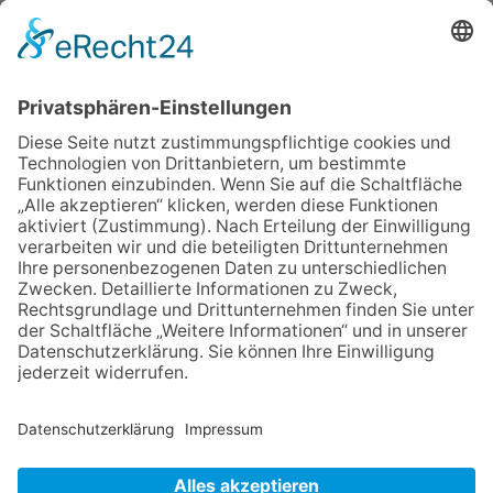
einen guten Start
06.08.2026
„Freundschaft, das ist wie
Heimat“ – Lions-Präsident
Jürgen Rohrmann setzt auf
Gemeinschaft und Bewährtes
06.08.2026
„Rock auf der Burg“ lässt
Königstein beben
06.08.2026
Zwischen Fachwerk, Wein und
Musik: Erste Kronberger
Weinzeit begeistert die
Burgstadt
06.08.2026
Nachhaltigkeits-Akteure
vernetzen sich
NACH OBEN