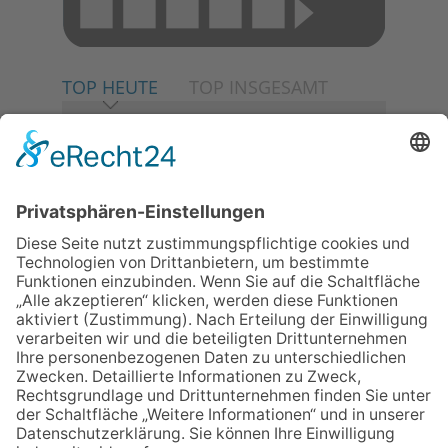
TOP HEUTE
TOP INSGESAMT
06.08.2026
Neuer NaturErlebnispfad
eröffnet: Kleine „Wald-
Detektive“ auf den Spuren der
Maus
30.07.2026
Ganz Niederhöchstadt wird zur
Festmeile
06.08.2026
Baustellenführung führt auch in
die Zukunft der Stadt
Königstein
06.08.2026
Klinikforum zum Thema
Karpaltunnelsyndrom
06.08.2026
Gewinnspiel zum Start ins
Schuljahr