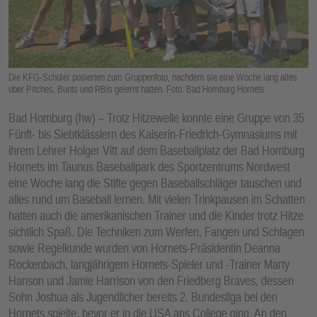
E
N
Die KFG-Schüler posierten zum Gruppenfoto, nachdem sie eine Woche lang alles
über Pitches, Bunts und RBIs gelernt hatten. Foto: Bad Homburg Hornets
Bad Homburg (hw) – Trotz Hitzewelle konnte eine Gruppe von 35
Fünft- bis Siebtklässlern des Kaiserin-Friedrich-Gymnasiums mit
ihrem Lehrer Holger Vitt auf dem Baseballplatz der Bad Homburg
Hornets im Taunus Baseballpark des Sportzentrums Nordwest
eine Woche lang die Stifte gegen Baseballschläger tauschen und
alles rund um Baseball lernen. Mit vielen Trinkpausen im Schatten
hatten auch die amerikanischen Trainer und die Kinder trotz Hitze
sichtlich Spaß. Die Techniken zum Werfen, Fangen und Schlagen
sowie Regelkunde wurden von Hornets-Präsidentin Deanna
Rockenbach, langjährigem Hornets-Spieler und -Trainer Marty
Hanson und Jamie Harrison von den Friedberg Braves, dessen
Sohn Joshua als Jugendlicher bereits 2. Bundesliga bei den
Hornets spielte, bevor er in die USA ans College ging. An den