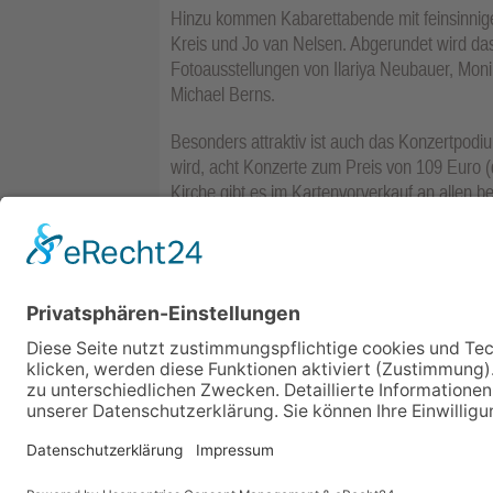
Hinzu kommen Kabarettabende mit feinsinni
Kreis und Jo van Nelsen. Abgerundet wird da
Fotoausstellungen von Ilariya Neubauer, Mo
Michael Berns.
Besonders attraktiv ist auch das Konzertpodi
wird, acht Konzerte zum Preis von 109 Euro (da
Kirche gibt es im Kartenvorverkauf an allen be
www.reservix.de
oder an der Abendkasse. Die
Das vollständige Programm gibt es zum Dow