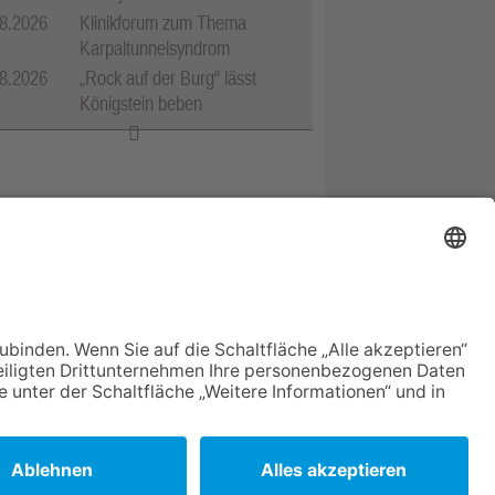
8.2026
Klinikforum zum Thema
Karpaltunnelsyndrom
8.2026
„Rock auf der Burg“ lässt
Königstein beben