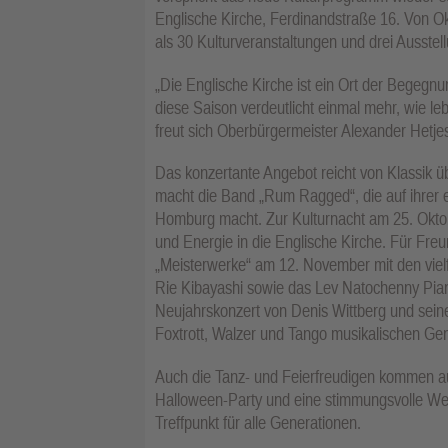
Englische Kirche, Ferdinandstraße 16. Von O
als 30 Kulturveranstaltungen und drei Ausstel
„Die Englische Kirche ist ein Ort der Begegn
diese Saison verdeutlicht einmal mehr, wie l
freut sich Oberbürgermeister Alexander Hetj
Das konzertante Angebot reicht von Klassik 
macht die Band „Rum Ragged“, die auf ihrer 
Homburg macht. Zur Kulturnacht am 25. Okto
und Energie in die Englische Kirche. Für Freu
„Meisterwerke“ am 12. November mit den vie
Rie Kibayashi sowie das Lev Natochenny Pia
Neujahrskonzert von Denis Wittberg und seine
Foxtrott, Walzer und Tango musikalischen Ge
Auch die Tanz- und Feierfreudigen kommen au
Halloween-Party und eine stimmungsvolle Wei
Treffpunkt für alle Generationen.