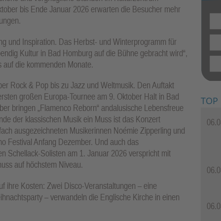
ktober bis Ende Januar 2026 erwarten die Besucher mehr
lungen.
ung und Inspiration. Das Herbst- und Winterprogramm für
ebendig Kultur in Bad Homburg auf die Bühne gebracht wird“,
es auf die kommenden Monate.
über Rock & Pop bis zu Jazz und Weltmusik. Den Auftakt
ersten großen Europa-Tournee am 9. Oktober Halt in Bad
TOP
ber bringen „Flamenco Reborn“ andalusische Lebensfreue
nde der klassischen Musik ein Muss ist das Konzert
06.0
lfach ausgezeichneten Musikerinnen Noémie Zipperling und
no Festival Anfang Dezember. Und auch das
n Schellack-Solisten am 1. Januar 2026 verspricht mit
nuss auf höchstem Niveau.
06.0
f ihre Kosten: Zwei Disco-Veranstaltungen – eine
hnachtsparty – verwandeln die Englische Kirche in einen
06.0