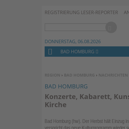
REGISTRIERUNG LESER-REPORTER
A
DONNERSTAG, 06.08.2026
BAD HOMBURG
H
O
M
SIE BEFINDEN SICH HIER:
REGION
›
BAD HOMBURG
›
NACHRICHTEN
E
BAD HOMBURG
Konzerte, Kabarett, Kuns
Kirche
Bad Homburg (hw). Der Herbst hält Einzug in 
verspricht das neue Kulturprogramm wieder 