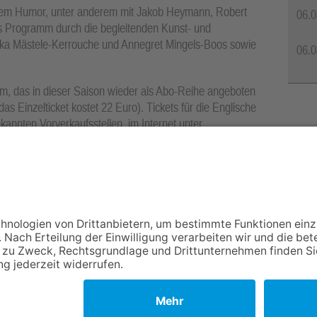
gem Humor, unter anderem mit Jakob Heymann, Robert
06.0
s Programm durch die begleitenden Kunst- und
nika Mästele-Kerrouche und Annegret Mingels-Boos sowie
06.0
um, das in dieser Saison wieder als Abo-Reihe angeboten
s Einzelticket kostet 22 Euro). Tickets für die Englische
kannten Vorverkaufsstellen, im Internet unter
se öffnet eine Stunde vor Veranstaltungsbeginn.
nload unter
www.bad-homburg.de/englischekirche
.
NACH OBEN
Impressum
Datenschutz
Netiquette
FAQ
AGB
Mediadaten
Copyright Taunus Nachrichten 2009 bis 2026