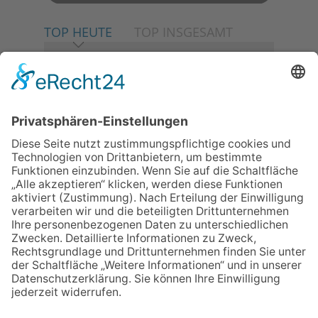
TOP HEUTE
TOP INSGESAMT
06.08.2026
Neuer NaturErlebnispfad
eröffnet: Kleine „Wald-
Detektive“ auf den Spuren der
Maus
06.08.2026
Baustellenführung führt auch in
die Zukunft der Stadt
Königstein
06.08.2026
Klinikforum zum Thema
Karpaltunnelsyndrom
06.08.2026
Gewinnspiel zum Start ins
Schuljahr
06.08.2026
„Rock auf der Burg“ lässt
Königstein beben