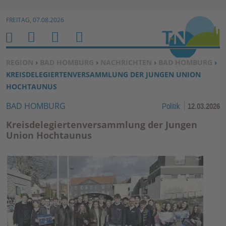
Zur Navigation springen ↓
FREITAG, 07.08.2026
Zum Inhalt springen ↓
M
S
B
H
E
U
E
O
SIE BEFINDEN SICH HIER:
REGION
›
BAD HOMBURG
›
NACHRICHTEN
›
BAD HOMBURG
›
N
C
N
M
KREISDELEGIERTENVERSAMMLUNG DER JUNGEN UNION
U
H
U
E
HOCHTAUNUS
E
T
BAD HOMBURG
Politik
12.03.2026
N
Z
E
Kreisdelegiertenversammlung der Jungen
R
Union Hochtaunus
F
U
N
K
TI
O
N