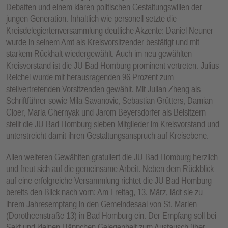
Debatten und einem klaren politischen Gestaltungswillen der
jungen Generation. Inhaltlich wie personell setzte die
Kreisdelegiertenversammlung deutliche Akzente: Daniel Neuner
wurde in seinem Amt als Kreisvorsitzender bestätigt und mit
starkem Rückhalt wiedergewählt. Auch im neu gewählten
Kreisvorstand ist die JU Bad Homburg prominent vertreten. Julius
Reichel wurde mit herausragenden 96 Prozent zum
stellvertretenden Vorsitzenden gewählt. Mit Julian Zheng als
Schriftführer sowie Mila Savanovic, Sebastian Grütters, Damian
Cloer, Maria Chernyak und Jarom Beyersdorfer als Beisitzern
stellt die JU Bad Homburg sieben Mitglieder im Kreisvorstand und
unterstreicht damit ihren Gestaltungsanspruch auf Kreisebene.
Allen weiteren Gewählten gratuliert die JU Bad Homburg herzlich
und freut sich auf die gemeinsame Arbeit. Neben dem Rückblick
auf eine erfolgreiche Versammlung richtet die JU Bad Homburg
bereits den Blick nach vorn: Am Freitag, 13. März, lädt sie zu
ihrem Jahresempfang in den Gemeindesaal von St. Marien
(Dorotheenstraße 13) in Bad Homburg ein. Der Empfang soll bei
Sekt und kleinen Häppchen Gelegenheit zum Austausch über