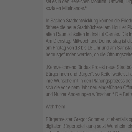
sei es in den Bereichen Mobilität, Umwelt, Dig
sozialen Miteinander.“
In Sachen Stadtentwicklung können die Fried
öffnete die neue Stadtbücherei am Houiller Pla
alten Räumlichkeiten im Institut Garnier. Die 
Am Dienstag, Mittwoch und Donnerstag ist die
am Freitag von 13 bis 18 Uhr und am Samstag
herausgefunden werden, ob die Öffnungszeite
„Kennzeichnend für das Projekt neue Stadtbü
Bürgerinnen und Bürger“, so Keitel weiter. „
ihre Wünsche mit in den Planungsprozess der
sich die vor einem Jahr neu eingeführten Öff
und Nutzer Änderungen wünschen.“ Die Befra
Wehrheim
Bürgermeister Gregor Sommer ist ebenfalls opti
digitalen Bürgerbeteiligung setzt Wehrheim ei