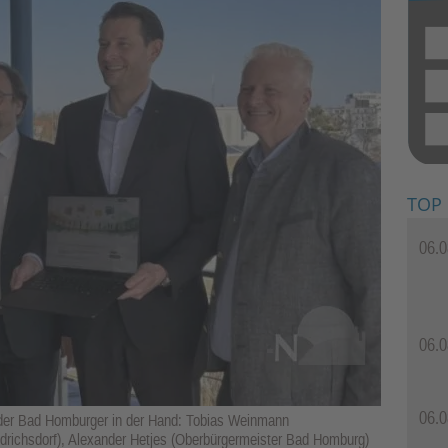
TOP
06.0
06.0
06.0
der Bad Homburger in der Hand: Tobias Weinmann
iedrichsdorf), Alexander Hetjes (Oberbürgermeister Bad Homburg)