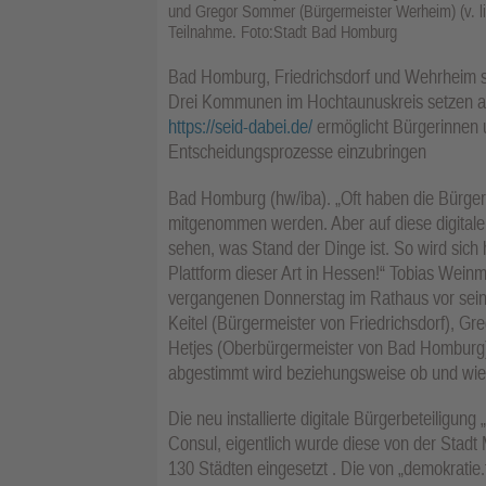
und Gregor Sommer (Bürgermeister Werheim) (v. li.
Teilnahme. Foto:Stadt Bad Homburg
Bad Homburg, Friedrichsdorf und Wehrheim s
Drei Kommunen im Hochtaunuskreis setzen auf 
https://seid-dabei.de/
ermöglicht Bürgerinnen 
Entscheidungsprozesse einzubringen
Bad Homburg (hw/iba). „Oft haben die Bürger j
mitgenommen werden. Aber auf diese digitale
sehen, was Stand der Dinge ist. So wird sich 
Plattform dieser Art in Hessen!“ Tobias Wei
vergangenen Donnerstag im Rathaus vor seinem
Keitel (Bürgermeister von Friedrichsdorf), 
Hetjes (Oberbürgermeister von Bad Homburg) 
abgestimmt wird beziehungsweise ob und wi
Die neu installierte digitale Bürgerbeteiligu
Consul, eigentlich wurde diese von der Stadt 
130 Städten eingesetzt . Die von „demokratie.