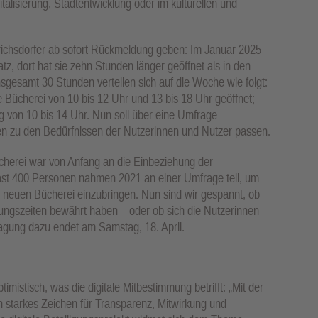
italisierung, Stadtentwicklung oder im kulturellen und
richsdorfer ab sofort Rückmeldung geben: Im Januar 2025
tz, dort hat sie zehn Stunden länger geöffnet als in den
insgesamt 30 Stunden verteilen sich auf die Woche wie folgt:
 Bücherei von 10 bis 12 Uhr und 13 bis 18 Uhr geöffnet;
 von 10 bis 14 Uhr. Nun soll über eine Umfrage
n zu den Bedürfnissen der Nutzerinnen und Nutzer passen.
cherei war von Anfang an die Einbeziehung der
Fast 400 Personen nahmen 2021 an einer Umfrage teil, um
 neuen Bücherei einzubringen. Nun sind wir gespannt, ob
nungszeiten bewährt haben – oder ob sich die Nutzerinnen
gung dazu endet am Samstag, 18. April.
mistisch, was die digitale Mitbestimmung betrifft: „Mit der
n starkes Zeichen für Transparenz, Mitwirkung und