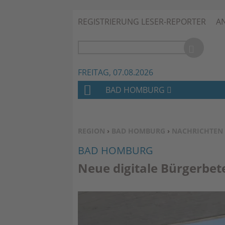
REGISTRIERUNG LESER-REPORTER
A
FREITAG, 07.08.2026
BAD HOMBURG
H
O
M
SIE BEFINDEN SICH HIER:
REGION
›
BAD HOMBURG
›
NACHRICHTEN
E
BAD HOMBURG
Neue digitale Bürgerbet