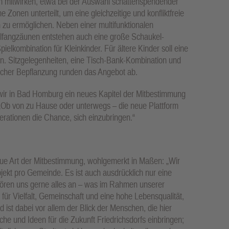
n mitwirken, etwa bei der Auswahl schattenspendender
 Zonen unterteilt, um eine gleichzeitige und konfliktfreie
 zu ermöglichen. Neben einer multifunktionalen
allfangzäunen entstehen auch eine große Schaukel-
elkombination für Kleinkinder. Für ältere Kinder soll eine
en. Sitzgelegenheiten, eine Tisch-Bank-Kombination und
cher Bepflanzung runden das Angebot ab.
n wir in Bad Homburg ein neues Kapitel der Mitbestimmung
 „Ob von zu Hause oder unterwegs – die neue Plattform
enerationen die Chance, sich einzubringen.“
 neue Art der Mitbestimmung, wohlgemerkt in Maßen: „Wir
jekt pro Gemeinde. Es ist auch ausdrücklich nur eine
hören uns gerne alles an – was im Rahmen unserer
 für Vielfalt, Gemeinschaft und eine hohe Lebensqualität,
d ist dabei vor allem der Blick der Menschen, die hier
e und Ideen für die Zukunft Friedrichsdorfs einbringen;