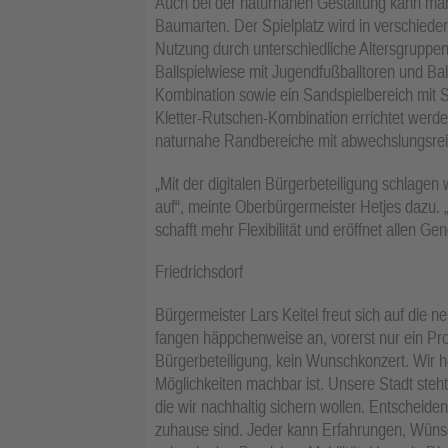
Auch bei der naturnahen Gestaltung kann ma
Baumarten. Der Spielplatz wird in verschiedene
Nutzung durch unterschiedliche Altersgruppen
Ballspielwiese mit Jugendfußballtoren und B
Kombination sowie ein Sandspielbereich mit Spi
Kletter-Rutschen-Kombination errichtet werd
naturnahe Randbereiche mit abwechslungsrei
„Mit der digitalen Bürgerbeteiligung schlage
auf“, meinte Oberbürgermeister Hetjes dazu.
schafft mehr Flexibilität und eröffnet allen G
Friedrichsdorf
Bürgermeister Lars Keitel freut sich auf die
fangen häppchenweise an, vorerst nur ein Pro
Bürgerbeteiligung, kein Wunschkonzert. Wir 
Möglichkeiten machbar ist. Unsere Stadt steht
die wir nachhaltig sichern wollen. Entscheiden
zuhause sind. Jeder kann Erfahrungen, Wünsch