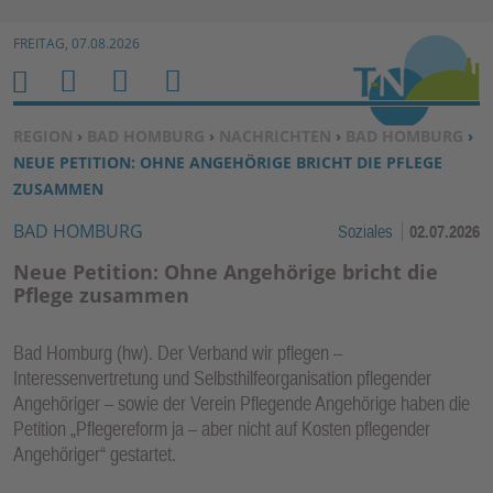
Zur Navigation springen ↓
FREITAG, 07.08.2026
Zum Inhalt springen ↓
M
S
B
H
E
U
E
O
SIE BEFINDEN SICH HIER:
REGION
›
BAD HOMBURG
›
NACHRICHTEN
›
BAD HOMBURG
›
N
C
N
M
NEUE PETITION: OHNE ANGEHÖRIGE BRICHT DIE PFLEGE
U
H
U
E
ZUSAMMEN
E
T
BAD HOMBURG
Soziales
02.07.2026
N
Z
E
Neue Petition: Ohne Angehörige bricht die
R
Pflege zusammen
F
U
Bad Homburg (hw). Der Verband wir pflegen –
N
Interessenvertretung und Selbsthilfeorganisation pflegender
K
Angehöriger – sowie der Verein Pflegende Angehörige haben die
TI
Petition „Pflegereform ja – aber nicht auf Kosten pflegender
Angehöriger“ gestartet.
O
N