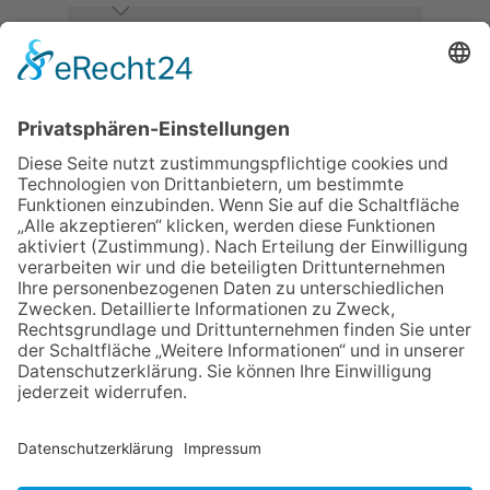
06.08.2026
Neuer NaturErlebnispfad
eröffnet: Kleine „Wald-
Detektive“ auf den Spuren der
Maus
30.07.2026
Ganz Niederhöchstadt wird zur
Festmeile
06.08.2026
Baustellenführung führt auch in
die Zukunft der Stadt
Königstein
06.08.2026
Klinikforum zum Thema
Karpaltunnelsyndrom
06.08.2026
Gewinnspiel zum Start ins
Schuljahr
NACH OBEN