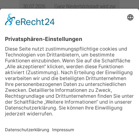
30.07.2026
Ganz Niederhöchstadt wird zur
Festmeile
23.07.2026
Zwischen Fachwerk, Wein und
Sommerabend: Der Rettershof
lädt wieder zum Weinfest ein
06.08.2026
Jugendchor Hochtaunus
präsentiert sein neues
Programm „Changes“
06.08.2026
„die 80er live“ – Die große
Stadiontour kommt nach
Frankfurt
06.08.2026
Hisamoto und Tölke begeistern
mit Werken von Walter
Wachsmuth