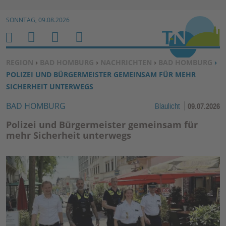
Zur Navigation springen ↓
SONNTAG, 09.08.2026
Zum Inhalt springen ↓
M
S
B
H
E
U
E
O
SIE BEFINDEN SICH HIER:
REGION
›
BAD HOMBURG
›
NACHRICHTEN
›
BAD HOMBURG
›
N
C
N
M
POLIZEI UND BÜRGERMEISTER GEMEINSAM FÜR MEHR
U
H
U
E
SICHERHEIT UNTERWEGS
E
T
BAD HOMBURG
Blaulicht
09.07.2026
N
Z
E
Polizei und Bürgermeister gemeinsam für
R
mehr Sicherheit unterwegs
F
U
N
K
TI
O
N