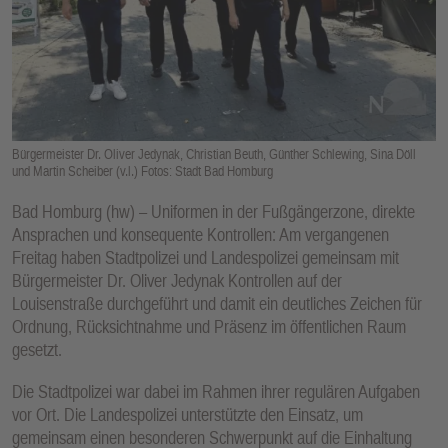
E
N
Bürgermeister Dr. Oliver Jedynak, Christian Beuth, Günther Schlewing, Sina Döll
und Martin Scheiber (v.l.) Fotos: Stadt Bad Homburg
Bad Homburg (hw) – Uniformen in der Fußgängerzone, direkte
Ansprachen und konsequente Kontrollen: Am vergangenen
Freitag haben Stadtpolizei und Landespolizei gemeinsam mit
Bürgermeister Dr. Oliver Jedynak Kontrollen auf der
Louisenstraße durchgeführt und damit ein deutliches Zeichen für
Ordnung, Rücksichtnahme und Präsenz im öffentlichen Raum
gesetzt.
Die Stadtpolizei war dabei im Rahmen ihrer regulären Aufgaben
vor Ort. Die Landespolizei unterstützte den Einsatz, um
gemeinsam einen besonderen Schwerpunkt auf die Einhaltung