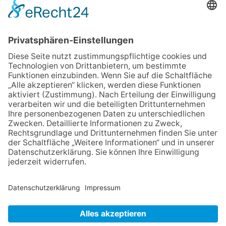
06.08.2026
„Rock auf der Burg“ lässt
Königstein beben
06.08.2026
„Freundschaft, das ist wie
Heimat“ – Lions-Präsident
Jürgen Rohrmann setzt auf
Gemeinschaft und Bewährtes
06.08.2026
Schulranzen schenken Kindern
einen guten Start
06.08.2026
Zwischen Fachwerk, Wein und
Musik: Erste Kronberger
Weinzeit begeistert die
Burgstadt
NACH OBEN