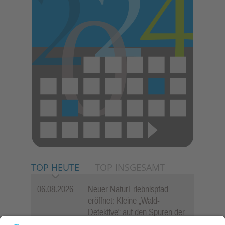
TOP HEUTE
TOP INSGESAMT
06.08.2026
Neuer NaturErlebnispfad
eröffnet: Kleine „Wald-
Detektive“ auf den Spuren der
Maus