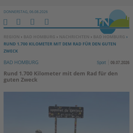
Zur Navigation springen ↓
DONNERSTAG, 06.08.2026
Zum Inhalt springen ↓
M
S
B
H
E
U
E
O
SIE BEFINDEN SICH HIER:
REGION
›
BAD HOMBURG
›
NACHRICHTEN
›
BAD HOMBURG
›
N
C
N
M
RUND 1.700 KILOMETER MIT DEM RAD FÜR DEN GUTEN
U
H
U
E
ZWECK
E
T
BAD HOMBURG
Sport
09.07.2026
N
Z
E
Rund 1.700 Kilometer mit dem Rad für den
R
guten Zweck
F
U
N
K
TI
O
N