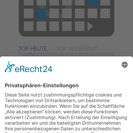
TOP HEUTE
TOP INSGESAMT
06.08.2026
Neuer NaturErlebnispfad
eröffnet: Kleine „Wald-
Detektive“ auf den Spuren der
Maus
06.08.2026
Baustellenführung führt auch in
die Zukunft der Stadt
Königstein
06.08.2026
Klinikforum zum Thema
Karpaltunnelsyndrom
06.08.2026
Gewinnspiel zum Start ins