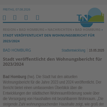
Zur Navigation springen ↓
FREITAG, 07.08.2026
Zum Inhalt springen ↓
M
S
B
H
E
U
E
O
SIE BEFINDEN SICH HIER:
REGION
›
BAD HOMBURG
›
NACHRICHTEN
›
BAD HOMBURG
›
N
C
N
M
STADT VERÖFFENTLICHT DEN WOHNUNGSBERICHT FÜR
U
H
U
E
2023/2024
E
T
BAD HOMBURG
Stadtentwicklung
15.05.2025
N
Z
E
Stadt veröffentlicht den Wohnungsbericht für
R
2023/2024
F
U
Bad Homburg
(hw). Die Stadt hat den aktuellen
N
Wohnungsbericht für die Jahre 2023 und 2024 veröffentlicht. Der
K
Bericht bietet einen umfassenden Überblick über die
TI
Entwicklungen der städtischen Wohnraumförderung sowie über
die Versorgung von Haushalten mit bezahlbarem Wohnraum. „Die
O
steigende Zahl wohnungssuchender Haushalte zeigt, wie groß der
N