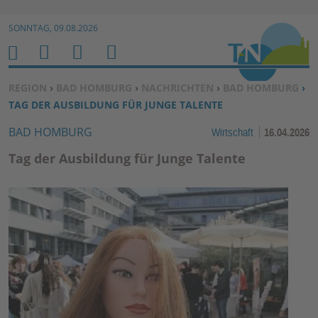
Zur Navigation springen ↓
SONNTAG, 09.08.2026
Zum Inhalt springen ↓
M
S
B
H
E
U
E
O
SIE BEFINDEN SICH HIER:
REGION
›
BAD HOMBURG
›
NACHRICHTEN
›
BAD HOMBURG
›
N
C
N
M
TAG DER AUSBILDUNG FÜR JUNGE TALENTE
U
H
U
E
BAD HOMBURG
Wirtschaft
16.04.2026
E
T
N
Z
Tag der Ausbildung für Junge Talente
E
R
F
U
N
K
TI
O
N