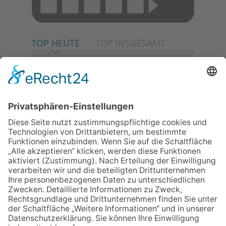
TOP HEUTE
TOP INSGESAMT
06.08.2026
Neuer NaturErlebnispfad
eröffnet: Kleine „Wald-
Detektive“ auf den Spuren der
Maus
06.08.2026
Baustellenführung führt auch in
die Zukunft der Stadt
Königstein
06.08.2026
Klinikforum zum Thema
Karpaltunnelsyndrom
06.08.2026
Gewinnspiel zum Start ins
Schuljahr
06.08.2026
„Rock auf der Burg“ lässt
Königstein beben