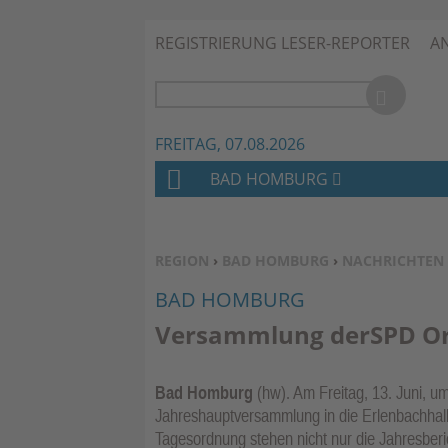
REGISTRIERUNG LESER-REPORTER
A
FREITAG, 07.08.2026
BAD HOMBURG
H
O
M
SIE BEFINDEN SICH HIER:
REGION
›
BAD HOMBURG
›
NACHRICHTEN
E
BAD HOMBURG
Versammlung derSPD Or
Bad Homburg
(hw). Am Freitag, 13. Juni, u
Jahreshauptversammlung in die Erlenbachhalle
Tagesordnung stehen nicht nur die Jahresber