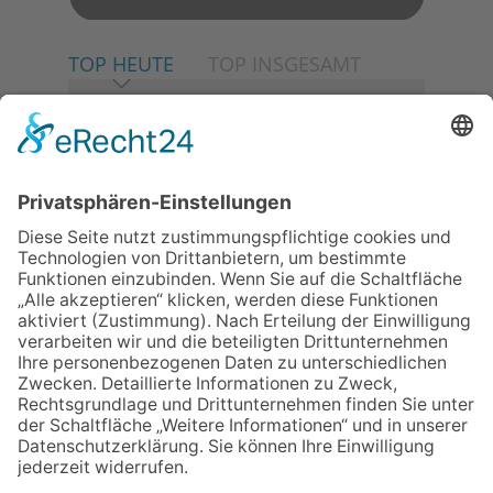
TOP HEUTE
TOP INSGESAMT
06.08.2026
Neuer NaturErlebnispfad
eröffnet: Kleine „Wald-
Detektive“ auf den Spuren der
Maus
06.08.2026
Baustellenführung führt auch in
die Zukunft der Stadt
Königstein
06.08.2026
Klinikforum zum Thema
Karpaltunnelsyndrom
06.08.2026
Gewinnspiel zum Start ins
Schuljahr
06.08.2026
„Rock auf der Burg“ lässt
Königstein beben