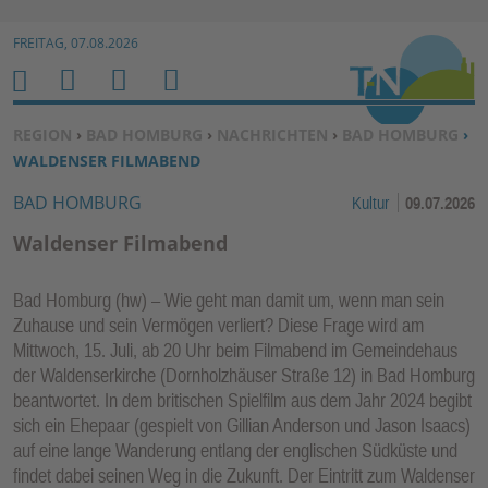
Zur Navigation springen ↓
FREITAG, 07.08.2026
Zum Inhalt springen ↓
M
S
B
H
E
U
E
O
SIE BEFINDEN SICH HIER:
REGION
›
BAD HOMBURG
›
NACHRICHTEN
›
BAD HOMBURG
›
N
C
N
M
WALDENSER FILMABEND
U
H
U
E
BAD HOMBURG
Kultur
09.07.2026
E
T
N
Z
Waldenser Filmabend
E
R
Bad Homburg (hw) – Wie geht man damit um, wenn man sein
F
Zuhause und sein Vermögen verliert? Diese Frage wird am
U
Mittwoch, 15. Juli, ab 20 Uhr beim Filmabend im Gemeindehaus
N
der Waldenserkirche (Dornholzhäuser Straße 12) in Bad Homburg
K
beantwortet. In dem britischen Spielfilm aus dem Jahr 2024 begibt
TI
sich ein Ehepaar (gespielt von Gillian Anderson und Jason Isaacs)
auf eine lange Wanderung entlang der englischen Südküste und
O
findet dabei seinen Weg in die Zukunft. Der Eintritt zum Waldenser
N