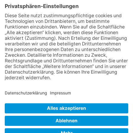
lädt wieder zum Weinfest ein
06.08.2026
„die 80er live“ – Die große
Stadiontour kommt nach
Frankfurt
06.08.2026
Jugendchor Hochtaunus
präsentiert sein neues
Programm „Changes“
06.08.2026
Hisamoto und Tölke begeistern
mit Werken von Walter
Wachsmuth
NACH OBEN
Impressum
Datenschutz
Netiquette
FAQ
AGB
Mediadaten
Copyright Taunus Nachrichten 2009 bis 2026