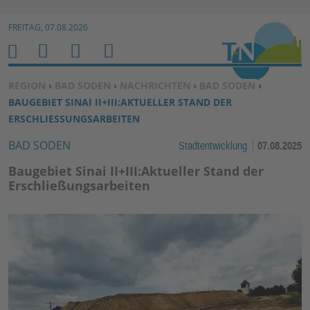
Zur Navigation springen ↓
FREITAG, 07.08.2026
Zum Inhalt springen ↓
M
S
B
H
E
U
E
O
SIE BEFINDEN SICH HIER:
REGION
›
BAD SODEN
›
NACHRICHTEN
›
BAD SODEN
›
N
C
N
M
BAUGEBIET SINAI II+III:AKTUELLER STAND DER
U
H
U
E
ERSCHLIESSUNGSARBEITEN
E
T
BAD SODEN
Stadtentwicklung
07.08.2025
N
Z
E
Baugebiet Sinai II+III:Aktueller Stand der
R
Erschließungsarbeiten
F
U
N
K
TI
O
N