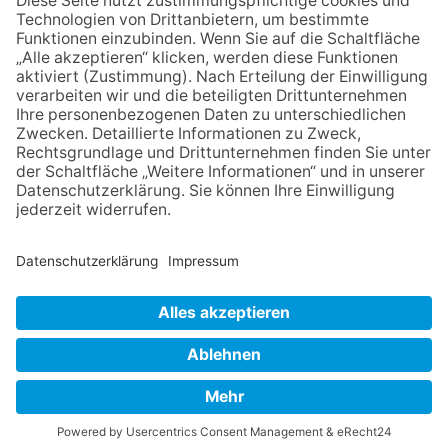
die Zukunft der Stadt
Königstein
06.08.2026
Klinikforum zum Thema
Karpaltunnelsyndrom
06.08.2026
Gewinnspiel zum Start ins
Schuljahr
30.07.2026
Ganz Niederhöchstadt wird zur
Festmeile
NACH OBEN
Impressum
Datenschutz
Netiquette
FAQ
AGB
Mediadaten
Copyright Taunus Nachrichten 2009 bis 2026
Powered by
native:media
.