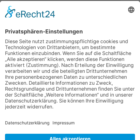
06.08.2026
Neuer NaturErlebnispfad
eröffnet: Kleine „Wald-
Detektive“ auf den Spuren der
Maus
06.08.2026
Baustellenführung führt auch in
die Zukunft der Stadt
Königstein
06.08.2026
Gewinnspiel zum Start ins
Schuljahr
06.08.2026
Klinikforum zum Thema
Karpaltunnelsyndrom
06.08.2026
„Rock auf der Burg“ lässt
Königstein beben
NACH OBEN