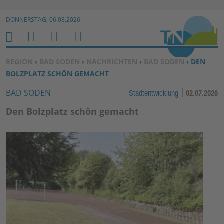
Zur Navigation springen ↓
DONNERSTAG, 06.08.2026
Zum Inhalt springen ↓
M
S
B
H
E
U
E
O
SIE BEFINDEN SICH HIER:
REGION
›
BAD SODEN
›
NACHRICHTEN
›
BAD SODEN
› DEN
N
C
N
M
BOLZPLATZ SCHÖN GEMACHT
U
H
U
E
BAD SODEN
Stadtentwicklung
02.07.2026
E
T
N
Z
Den Bolzplatz schön gemacht
E
R
F
U
N
K
TI
O
N