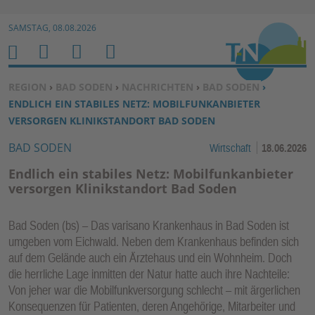
Zur Navigation springen ↓
SAMSTAG, 08.08.2026
Zum Inhalt springen ↓
M
S
B
H
E
U
E
O
SIE BEFINDEN SICH HIER:
REGION
›
BAD SODEN
›
NACHRICHTEN
›
BAD SODEN
›
N
C
N
M
ENDLICH EIN STABILES NETZ: MOBILFUNKANBIETER
U
H
U
E
VERSORGEN KLINIKSTANDORT BAD SODEN
E
T
BAD SODEN
Wirtschaft
18.06.2026
N
Z
E
Endlich ein stabiles Netz: Mobilfunkanbieter
R
versorgen Klinikstandort Bad Soden
F
U
Bad Soden (bs) – Das varisano Krankenhaus in Bad Soden ist
N
umgeben vom Eichwald. Neben dem Krankenhaus befinden sich
K
auf dem Gelände auch ein Ärztehaus und ein Wohnheim. Doch
TI
die herrliche Lage inmitten der Natur hatte auch ihre Nachteile:
Von jeher war die Mobilfunkversorgung schlecht – mit ärgerlichen
O
Konsequenzen für Patienten, deren Angehörige, Mitarbeiter und
N