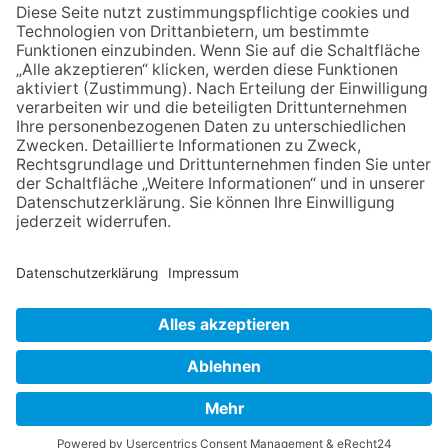
mit Werken von Walter
Wachsmuth
23.07.2026
Zwischen Fachwerk, Wein und
Sommerabend: Der Rettershof
lädt wieder zum Weinfest ein
09.07.2026
Wasserampel steht auf Gelb:
Stadt ruft zum Wassersparen
auf
NACH OBEN
Impressum
Datenschutz
Netiquette
FAQ
AGB
Mediadaten
Copyright Taunus Nachrichten 2009 bis 2026
Powered by
native:media
.