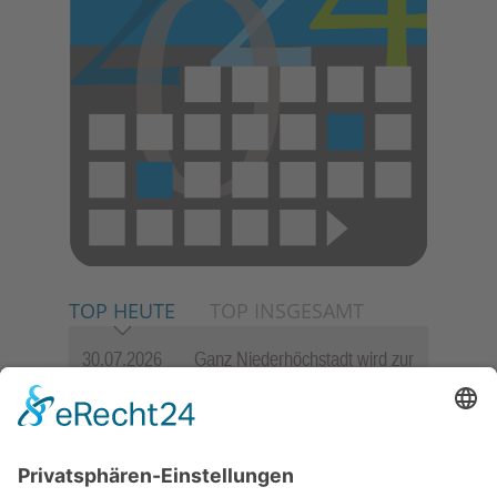
TOP HEUTE
TOP INSGESAMT
30.07.2026
Ganz Niederhöchstadt wird zur
Festmeile
06.08.2026
Jugendchor Hochtaunus
präsentiert sein neues
Programm „Changes“
06.08.2026
Hisamoto und Tölke begeistern