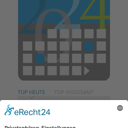
E
N
TOP HEUTE
TOP INSGESAMT
06.08.2026
Neuer NaturErlebnispfad
eröffnet: Kleine „Wald-
Detektive“ auf den Spuren der
Maus