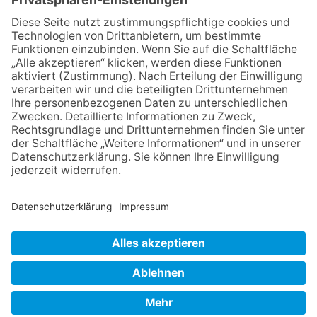
06.08.2026
Baustellenführung führt auch in
die Zukunft der Stadt
Königstein
06.08.2026
Klinikforum zum Thema
Karpaltunnelsyndrom
06.08.2026
Gewinnspiel zum Start ins
Schuljahr
30.07.2026
Ganz Niederhöchstadt wird zur
Festmeile
NACH OBEN
Impressum
Datenschutz
Netiquette
FAQ
AGB
Mediadaten
Copyright Taunus Nachrichten 2009 bis 2026