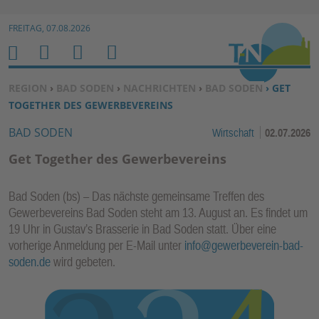
Zur Navigation springen ↓
FREITAG, 07.08.2026
Zum Inhalt springen ↓
M
S
B
H
E
U
E
O
SIE BEFINDEN SICH HIER:
REGION
›
BAD SODEN
›
NACHRICHTEN
›
BAD SODEN
› GET
N
C
N
M
TOGETHER DES GEWERBEVEREINS
U
H
U
E
BAD SODEN
Wirtschaft
02.07.2026
E
T
N
Z
Get Together des Gewerbevereins
E
R
Bad Soden (bs) – Das nächste gemeinsame Treffen des
F
Gewerbevereins Bad Soden steht am 13. August an. Es findet um
U
19 Uhr in Gustav’s Brasserie in Bad Soden statt. Über eine
N
vorherige Anmeldung per E-Mail unter
info@gewerbeverein-bad-
K
soden.de
wird gebeten.
TI
O
N