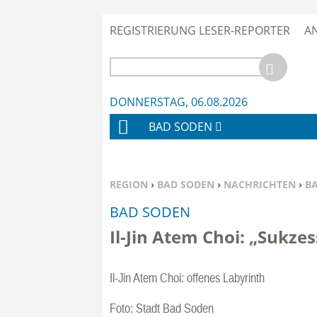
REGISTRIERUNG LESER-REPORTER
A
DONNERSTAG, 06.08.2026
BAD SODEN
H
O
M
SIE BEFINDEN SICH HIER:
REGION
›
BAD SODEN
›
NACHRICHTEN
›
B
E
BAD SODEN
Il-Jin Atem Choi: „Sukze
Il-Jin Atem Choi: offenes Labyrinth
Foto: Stadt Bad Soden