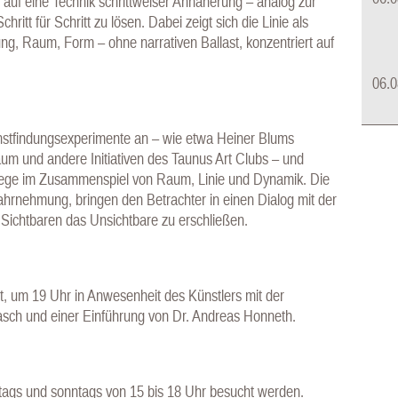
 auf eine Technik schrittweiser Annäherung – analog zur
tt für Schritt zu lösen. Dabei zeigt sich die Linie als
ng, Raum, Form – ohne narrativen Ballast, konzentriert auf
06.0
nstfindungsexperimente an – wie etwa Heiner Blums
um und andere Initiativen des Taunus Art Clubs – und
 Wege im Zusammenspiel von Raum, Linie und Dynamik. Die
hrnehmung, bringen den Betrachter in einen Dialog mit der
Sichtbaren das Unsichtbare zu erschließen.
t, um 19 Uhr in Anwesenheit des Künstlers mit der
sch und einer Einführung von Dr. Andreas Honneth.
stags und sonntags von 15 bis 18 Uhr besucht werden.