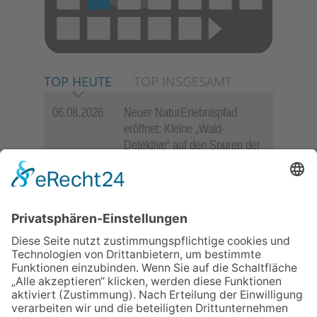
TOP HEUTE
TOP INSGESAMT
06.08.2026
Neuer NaturErlebnispfad
eröffnet: Kleine „Wald-
Detektive“ auf den Spuren der
Maus
06.08.2026
„Rock auf der Burg“ lässt
Königstein beben
06.08.2026
„Freundschaft, das ist wie
Heimat“ – Lions-Präsident
Jürgen Rohrmann setzt auf
Gemeinschaft und Bewährtes
06.08.2026
Schulranzen schenken Kindern
einen guten Start