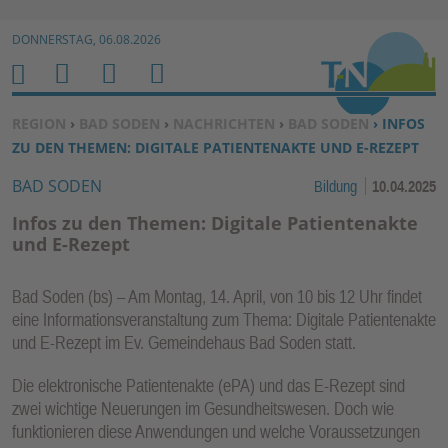
Zur Navigation springen ↓
DONNERSTAG, 06.08.2026
Zum Inhalt springen ↓
M
S
B
H
E
U
E
O
SIE BEFINDEN SICH HIER:
REGION
›
BAD SODEN
›
NACHRICHTEN
›
BAD SODEN
› INFOS
N
C
N
M
ZU DEN THEMEN: DIGITALE PATIENTENAKTE UND E-REZEPT
U
H
U
E
BAD SODEN
Bildung
10.04.2025
E
T
N
Z
Infos zu den Themen: Digitale Patientenakte
E
und E-Rezept
R
F
Bad Soden (bs) – Am Montag, 14. April, von 10 bis 12 Uhr findet
U
eine Informationsveranstaltung zum Thema: Digitale Patientenakte
N
und E-Rezept im Ev. Gemeindehaus Bad Soden statt.
K
Die elektronische Patientenakte (ePA) und das E-Rezept sind
TI
zwei wichtige Neuerungen im Gesundheitswesen. Doch wie
O
funktionieren diese Anwendungen und welche Voraussetzungen
N