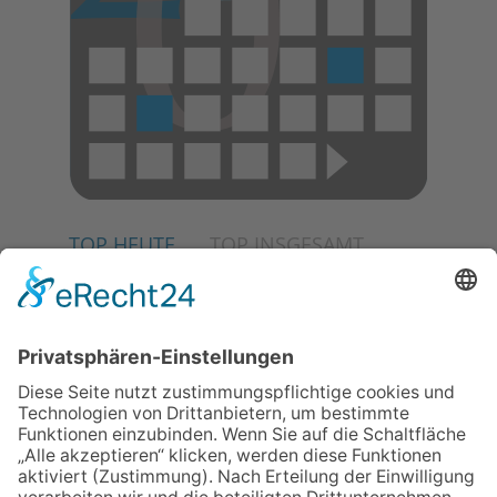
TOP HEUTE
TOP INSGESAMT
02.07.2026
Jetzt für Kulturförderpreis
bewerben
04.06.2026
Junge Musiker erringen Sieg
beim Mendelssohn-
Wettbewerb
23.07.2026
Partnerschaftsverein
Kronberg-Aberystwyth feiert
30-Jähriges