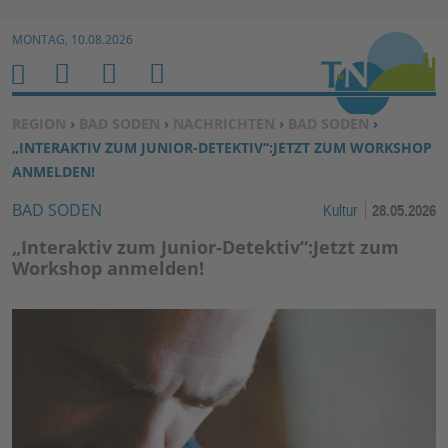
Zur Navigation springen ↓
MONTAG, 10.08.2026
Zum Inhalt springen ↓
M
S
B
H
E
U
E
O
SIE BEFINDEN SICH HIER:
REGION
›
BAD SODEN
›
NACHRICHTEN
›
BAD SODEN
›
N
C
N
M
„INTERAKTIV ZUM JUNIOR-DETEKTIV“:JETZT ZUM WORKSHOP
U
H
U
E
ANMELDEN!
E
T
BAD SODEN
Kultur
28.05.2026
N
Z
E
„Interaktiv zum Junior-Detektiv“:Jetzt zum
R
Workshop anmelden!
F
U
N
K
TI
O
N