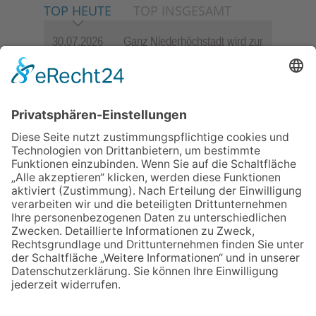
TOP HEUTE
TOP INSGESAMT
30.07.2026
Ganz Niederhöchstadt wird zur
Festmeile
06.08.2026
Jugendchor Hochtaunus
präsentiert sein neues
Programm „Changes“
23.07.2026
Zwischen Fachwerk, Wein und
Sommerabend: Der Rettershof
lädt wieder zum Weinfest ein
06.08.2026
Hisamoto und Tölke begeistern
mit Werken von Walter
Wachsmuth
09.07.2026
Wasserampel steht auf Gelb:
Stadt ruft zum Wassersparen
auf