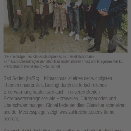
E
N
Die Preisträger des Klimaschutzpreises mit Detlef Schümann,
Klimaschutzbeauftragter der Stadt Bad Soden (hinten links) und Bürgermeister Dr.
Frank Blasch (vorne links)Foto: Scholl
Bad Soden (bs/Sc) – Klimaschutz ist eines der wichtigsten
Themen unserer Zeit. Bedingt durch die fortschreitende
Erderwärmung häufen sich auch in unseren Breiten
Extremwetterereignisse wie Hitzewellen, Dürreperioden und
Überschwemmungen. Global bedeutet dies: Gletscher schmelzen
und der Meeresspiegel steigt, was zahlreiche Lebensräume
bedroht.
Klimaschutz ist deshalb wichtig, weil er dazu beiträgt, die Umwelt