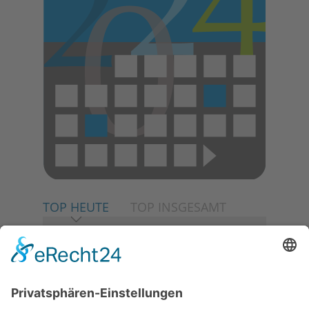
TOP HEUTE
TOP INSGESAMT
06.08.2026
Neuer NaturErlebnispfad
eröffnet: Kleine „Wald-
Detektive“ auf den Spuren der
Maus
06.08.2026
Baustellenführung führt auch in