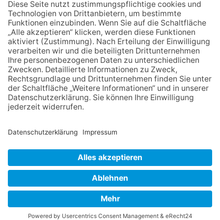
die Zukunft der Stadt
Königstein
06.08.2026
Klinikforum zum Thema
Karpaltunnelsyndrom
06.08.2026
Gewinnspiel zum Start ins
Schuljahr
30.07.2026
Ganz Niederhöchstadt wird zur
Festmeile
NACH OBEN
Impressum
Datenschutz
Netiquette
FAQ
AGB
Mediadaten
Copyright Taunus Nachrichten 2009 bis 2026
Powered by
native:media
.