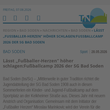
Zur Navigation springen ↓
FREITAG, 07.08.2026
Zum Inhalt springen ↓
M
S
B
H
E
U
E
O
SIE BEFINDEN SICH HIER:
REGION
›
BAD SODEN
›
NACHRICHTEN
›
BAD SODEN
› LÄSST
N
C
N
M
„FUSSBALLER-HERZEN“ HÖHER SCHLAGEN:FUSSBALLCAMP 20
U
H
U
E
26 DER SG BAD SODEN
E
T
BAD SODEN
Sport
28.05.2026
N
Z
E
Lässt „Fußballer-Herzen“ höher
R
schlagen:Fußballcamp 2026 der SG Bad Soden
F
U
Bad Soden (bs/Sc) – „Mittlerweile in guter Tradition richtet die
N
Jugendabteilung der SG Bad Soden 1908 auch in diesen
K
Sommerferien ein Kinder- und Jugend-Fußballcamp auf dem
TI
Sportplatz an der Kelkheimer Straße aus. Dieses Jahr mit neuem
Anstrich und Organisation: Gemeinsam mit dem Initiator der
O
„Fußballer Herzen“ Miroslav Marinkovic wird der Verein für die
N