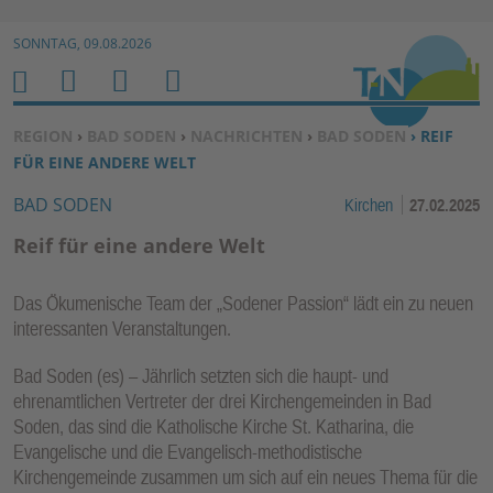
Zur Navigation springen ↓
SONNTAG, 09.08.2026
Zum Inhalt springen ↓
M
S
B
H
E
U
E
O
SIE BEFINDEN SICH HIER:
REGION
›
BAD SODEN
›
NACHRICHTEN
›
BAD SODEN
› REIF
N
C
N
M
FÜR EINE ANDERE WELT
U
H
U
E
BAD SODEN
Kirchen
27.02.2025
E
T
N
Z
Reif für eine andere Welt
E
R
Das Ökumenische Team der „Sodener Passion“ lädt ein zu neuen
F
interessanten Veranstaltungen.
U
N
Bad Soden (es) – Jährlich setzten sich die haupt- und
ehrenamtlichen Vertreter der drei Kirchengemeinden in Bad
K
Soden, das sind die Katholische Kirche St. Katharina, die
TI
Evangelische und die Evangelisch-methodistische
O
Kirchengemeinde zusammen um sich auf ein neues Thema für die
N