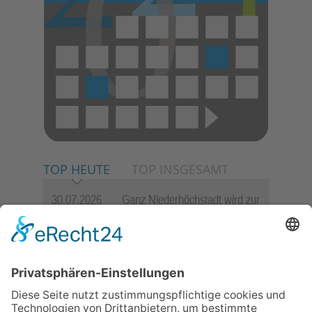
TOP HEUTE
TOP INSGESAMT
30.07.2026
Ganz Niederhöchstadt wird zur
Festmeile
23.07.2026
Zwischen Fachwerk, Wein und
Sommerabend: Der Rettershof
lädt wieder zum Weinfest ein
06.08.2026
Jugendchor Hochtaunus
präsentiert sein neues