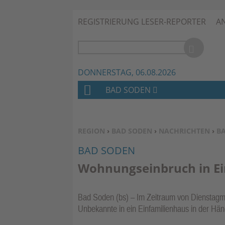
REGISTRIERUNG LESER-REPORTER
A
DONNERSTAG, 06.08.2026
BAD SODEN
H
O
M
SIE BEFINDEN SICH HIER:
REGION
›
BAD SODEN
›
NACHRICHTEN
›
B
E
BAD SODEN
Wohnungseinbruch in Ei
Bad Soden (bs) – Im Zeitraum von Dienstag
Unbekannte in ein Einfamilienhaus in der Hä