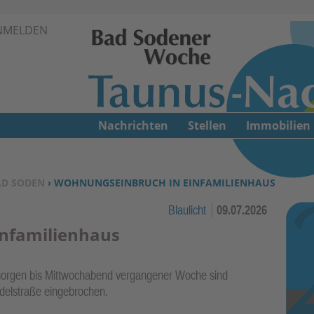
Zur Navigation springen ↓
NMELDEN
Zum Inhalt springen ↓
Nachrichten
Stellen
Immobilien
AD SODEN
› WOHNUNGSEINBRUCH IN EINFAMILIENHAUS
Blaulicht
09.07.2026
nfamilienhaus
morgen bis Mittwochabend vergangener Woche sind
ndelstraße eingebrochen.