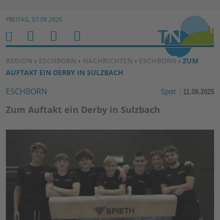
Zur Navigation springen ↓
FREITAG, 07.08.2026
Zum Inhalt springen ↓
M
S
B
H
E
U
E
O
SIE BEFINDEN SICH HIER:
REGION
›
ESCHBORN
›
NACHRICHTEN
›
ESCHBORN
› ZUM
N
C
N
M
AUFTAKT EIN DERBY IN SULZBACH
U
H
U
E
ESCHBORN
Sport
11.09.2025
E
T
N
Z
Zum Auftakt ein Derby in Sulzbach
E
R
F
U
N
K
TI
O
N