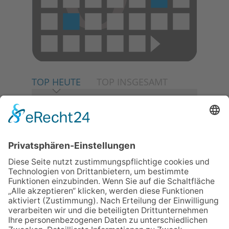
TOP HEUTE
TOP INSGESAMT
06.08.2026
Neuer NaturErlebnispfad
eröffnet: Kleine „Wald-
Detektive“ auf den Spuren der
Maus
06.08.2026
Baustellenführung führt auch in
die Zukunft der Stadt
Königstein
06.08.2026
Klinikforum zum Thema
Karpaltunnelsyndrom
06.08.2026
Gewinnspiel zum Start ins
Schuljahr