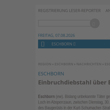
REGISTRIERUNG LESER-REPORTER
A
FREITAG, 07.08.2026
ESCHBORN
H
O
M
SIE BEFINDEN SICH HIER:
REGION
›
ESCHBORN
›
NACHRICHTEN
›
ES
E
ESCHBORN
Einbruchdiebstahl über
Eschborn
(ew). Bislang unbekannte Täter ge
Loch im Absperrzaun, zwischen Dienstag, 30. 
des Baugerüsts in der Kurt-Schumacher-Straß