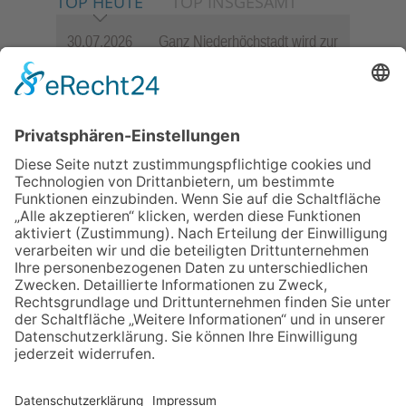
TOP HEUTE
TOP INSGESAMT
30.07.2026
Ganz Niederhöchstadt wird zur
Festmeile
06.08.2026
Jugendchor Hochtaunus
präsentiert sein neues
Programm „Changes“
23.07.2026
Zwischen Fachwerk, Wein und
Sommerabend: Der Rettershof
lädt wieder zum Weinfest ein
06.08.2026
Hisamoto und Tölke begeistern
mit Werken von Walter
Wachsmuth
06.08.2026
„die 80er live“ – Die große
Stadiontour kommt nach
Frankfurt