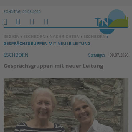
Zur Navigation springen ↓
SONNTAG, 09.08.2026
Zum Inhalt springen ↓
M
S
B
H
E
U
E
O
SIE BEFINDEN SICH HIER:
REGION
›
ESCHBORN
›
NACHRICHTEN
›
ESCHBORN
›
N
C
N
M
GESPRÄCHSGRUPPEN MIT NEUER LEITUNG
U
H
U
E
ESCHBORN
Sonstiges
09.07.2026
E
T
N
Z
Gesprächsgruppen mit neuer Leitung
E
R
F
U
N
K
TI
O
N