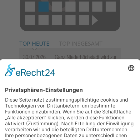
TOP HEUTE
TOP INSGESAMT
30.07.2026
Ganz Niederhöchstadt wird zur
Festmeile
06.08.2026
Hisamoto und Tölke begeistern
mit Werken von Walter
Wachsmuth
06.08.2026
Jugendchor Hochtaunus
präsentiert sein neues
Programm „Changes“
09.07.2026
Wasserampel steht auf Gelb:
Stadt ruft zum Wassersparen
auf