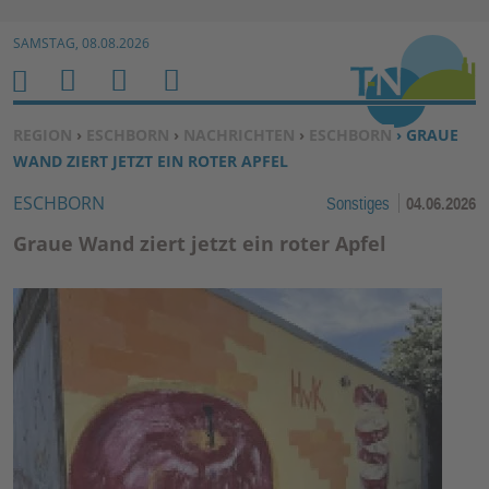
Zur Navigation springen ↓
SAMSTAG, 08.08.2026
Zum Inhalt springen ↓
M
S
B
H
E
U
E
O
SIE BEFINDEN SICH HIER:
REGION
›
ESCHBORN
›
NACHRICHTEN
›
ESCHBORN
› GRAUE
N
C
N
M
WAND ZIERT JETZT EIN ROTER APFEL
U
H
U
E
ESCHBORN
Sonstiges
04.06.2026
E
T
N
Z
Graue Wand ziert jetzt ein roter Apfel
E
R
F
U
N
K
TI
O
N