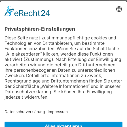
06.08.2026
Neuer NaturErlebnispfad
eröffnet: Kleine „Wald-
Detektive“ auf den Spuren der
Maus
06.08.2026
Baustellenführung führt auch in
die Zukunft der Stadt
Königstein
06.08.2026
Klinikforum zum Thema
Karpaltunnelsyndrom
06.08.2026
Gewinnspiel zum Start ins
Schuljahr
30.07.2026
Ganz Niederhöchstadt wird zur
Festmeile
NACH OBEN