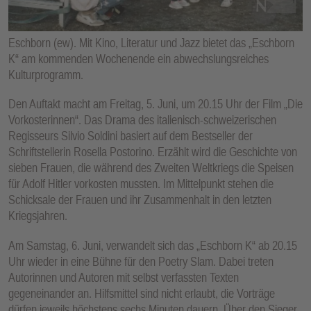
E
N
Eschborn (ew). Mit Kino, Literatur und Jazz bietet das „Eschborn
K“ am kommenden Wochenende ein abwechslungsreiches
Kulturprogramm.
Den Auftakt macht am Freitag, 5. Juni, um 20.15 Uhr der Film „Die
Vorkosterinnen“. Das Drama des italienisch-schweizerischen
Regisseurs Silvio Soldini basiert auf dem Bestseller der
Schriftstellerin Rosella Postorino. Erzählt wird die Geschichte von
sieben Frauen, die während des Zweiten Weltkriegs die Speisen
für Adolf Hitler vorkosten mussten. Im Mittelpunkt stehen die
Schicksale der Frauen und ihr Zusammenhalt in den letzten
Kriegsjahren.
Am Samstag, 6. Juni, verwandelt sich das „Eschborn K“ ab 20.15
Uhr wieder in eine Bühne für den Poetry Slam. Dabei treten
Autorinnen und Autoren mit selbst verfassten Texten
gegeneinander an. Hilfsmittel sind nicht erlaubt, die Vorträge
dürfen jeweils höchstens sechs Minuten dauern. Über den Sieger