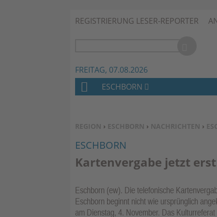
REGISTRIERUNG LESER-REPORTER
A
FREITAG, 07.08.2026
ESCHBORN
H
O
M
SIE BEFINDEN SICH HIER:
REGION
›
ESCHBORN
›
NACHRICHTEN
›
ES
E
ESCHBORN
Kartenvergabe jetzt ers
Eschborn (ew). Die telefonische Kartenvergabe
Eschborn beginnt nicht wie ursprünglich ang
am Dienstag, 4. November. Das Kulturreferat 