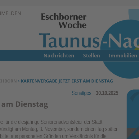
Zur Navigation springen ↓
NMELDEN
Zum Inhalt springen ↓
Nachrichten
Stellen
Immobilien
CHBORN
› KARTENVERGABE JETZT ERST AM DIENSTAG
Sonstiges
30.10.2025
t am Dienstag
 für die diesjährige Seniorenadventsfeier der Stadt
ekündigt am Montag, 3. November, sondern einen Tag später
bittet aus personellen Gründen um Verständnis für die