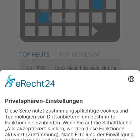
TOP HEUTE
TOP INSGESAMT
30.07.2026
Ganz Niederhöchstadt wird zur
Festmeile
06.08.2026
Jugendchor Hochtaunus
präsentiert sein neues
Programm „Changes“
23.07.2026
Zwischen Fachwerk, Wein und
Sommerabend: Der Rettershof
lädt wieder zum Weinfest ein
06.08.2026
Hisamoto und Tölke begeistern
mit Werken von Walter