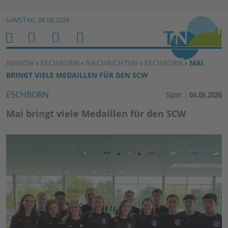
Zur Navigation springen ↓
SAMSTAG, 08.08.2026
Zum Inhalt springen ↓
M
S
B
H
E
U
E
O
SIE BEFINDEN SICH HIER:
REGION
›
ESCHBORN
›
NACHRICHTEN
›
ESCHBORN
› MAI
N
C
N
M
BRINGT VIELE MEDAILLEN FÜR DEN SCW
U
H
U
E
ESCHBORN
Sport
04.06.2026
E
T
N
Z
Mai bringt viele Medaillen für den SCW
E
R
F
U
N
K
TI
O
N