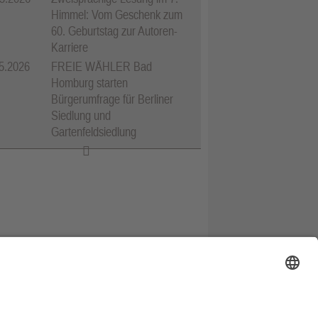
Himmel: Vom Geschenk zum
60. Geburtstag zur Autoren-
Karriere
5.2026
FREIE WÄHLER Bad
Homburg starten
Bürgerumfrage für Berliner
Siedlung und
Gartenfeldsiedlung