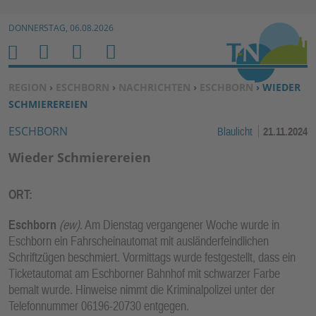
Zur Navigation springen ↓
DONNERSTAG, 06.08.2026
Zum Inhalt springen ↓
M
S
B
H
E
U
E
O
SIE BEFINDEN SICH HIER:
REGION
›
ESCHBORN
›
NACHRICHTEN
›
ESCHBORN
› WIEDER
N
C
N
M
SCHMIEREREIEN
U
H
U
E
ESCHBORN
Blaulicht
21.11.2024
E
T
N
Z
Wieder Schmierereien
E
R
ORT:
F
U
Eschborn
(ew)
. Am Dienstag vergangener Woche wurde in
N
Eschborn ein Fahrscheinautomat mit ausländerfeindlichen
Schriftzügen beschmiert. Vormittags wurde festgestellt, dass ein
K
Ticketautomat am Eschborner Bahnhof mit schwarzer Farbe
TI
bemalt wurde. Hinweise nimmt die Kriminalpolizei unter der
O
Telefonnummer 06196-20730 entgegen.
N