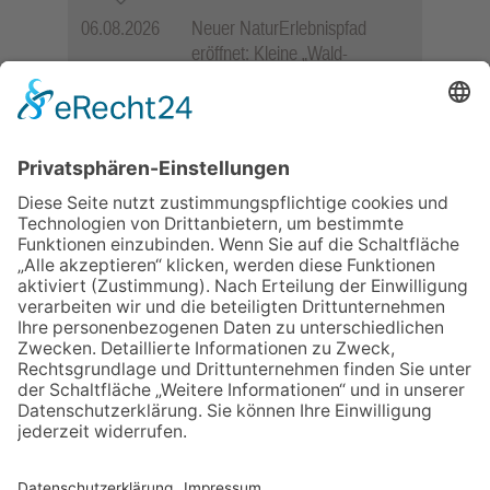
06.08.2026
Neuer NaturErlebnispfad
eröffnet: Kleine „Wald-
Detektive“ auf den Spuren der
Maus
06.08.2026
Baustellenführung führt auch in
die Zukunft der Stadt
Königstein
06.08.2026
„Rock auf der Burg“ lässt
Königstein beben
06.08.2026
Gewinnspiel zum Start ins
Schuljahr
06.08.2026
„Freundschaft, das ist wie
Heimat“ – Lions-Präsident
Jürgen Rohrmann setzt auf
Gemeinschaft und Bewährtes