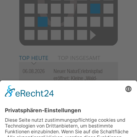
TOP HEUTE
TOP INSGESAMT
06.08.2026
Neuer NaturErlebnispfad
eröffnet: Kleine „Wald-
Detektive“ auf den Spuren der
Maus
06.08.2026
„Rock auf der Burg“ lässt
Königstein beben
06.08.2026
Baustellenführung führt auch in
die Zukunft der Stadt
Königstein