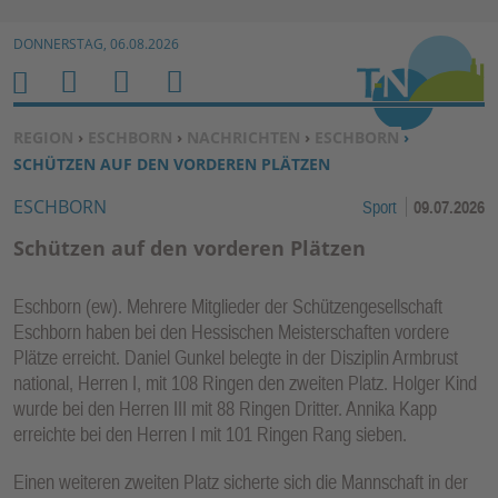
Zur Navigation springen ↓
DONNERSTAG, 06.08.2026
Zum Inhalt springen ↓
M
S
B
H
E
U
E
O
SIE BEFINDEN SICH HIER:
REGION
›
ESCHBORN
›
NACHRICHTEN
›
ESCHBORN
›
N
C
N
M
SCHÜTZEN AUF DEN VORDEREN PLÄTZEN
U
H
U
E
ESCHBORN
Sport
09.07.2026
E
T
N
Z
Schützen auf den vorderen Plätzen
E
R
Eschborn (ew). Mehrere Mitglieder der Schützengesellschaft
F
Eschborn haben bei den Hessischen Meisterschaften vordere
U
Plätze erreicht. Daniel Gunkel belegte in der Disziplin Armbrust
N
national, Herren I, mit 108 Ringen den zweiten Platz. Holger Kind
K
wurde bei den Herren III mit 88 Ringen Dritter. Annika Kapp
TI
erreichte bei den Herren I mit 101 Ringen Rang sieben.
O
Einen weiteren zweiten Platz sicherte sich die Mannschaft in der
N