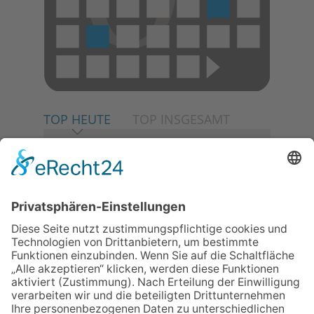
TOP HEUTE
TOP INSGESAMT
06.08.2026
Neuer NaturErlebnispfad
eröffnet: Kleine „Wald-
Detektive“ auf den Spuren der
Maus
06.08.2026
Baustellenführung führt auch in
die Zukunft der Stadt
Königstein
06.08.2026
Klinikforum zum Thema
Karpaltunnelsyndrom
06.08.2026
Gewinnspiel zum Start ins