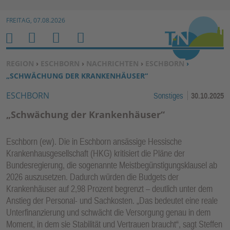
Zur Navigation springen ↓
FREITAG, 07.08.2026
Zum Inhalt springen ↓
M
S
B
H
E
U
E
O
SIE BEFINDEN SICH HIER:
REGION
›
ESCHBORN
›
NACHRICHTEN
›
ESCHBORN
›
N
C
N
M
„SCHWÄCHUNG DER KRANKENHÄUSER“
U
H
U
E
ESCHBORN
Sonstiges
30.10.2025
E
T
N
Z
„Schwächung der Krankenhäuser“
E
R
Eschborn (ew). Die in Eschborn ansässige Hessische
F
Krankenhausgesellschaft (HKG) kritisiert die Pläne der
U
Bundesregierung, die sogenannte Meistbegünstigungsklausel ab
N
2026 auszusetzen. Dadurch würden die Budgets der
K
Krankenhäuser auf 2,98 Prozent begrenzt – deutlich unter dem
TI
Anstieg der Personal- und Sachkosten. „Das bedeutet eine reale
Unterfinanzierung und schwächt die Versorgung genau in dem
O
Moment, in dem sie Stabilität und Vertrauen braucht“, sagt Steffen
N