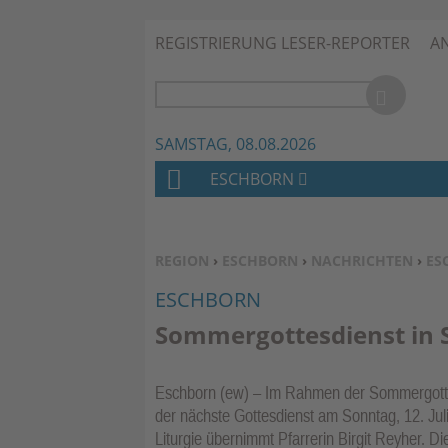
REGISTRIERUNG LESER-REPORTER
A
SAMSTAG, 08.08.2026
ESCHBORN
H
O
M
SIE BEFINDEN SICH HIER:
REGION
›
ESCHBORN
›
NACHRICHTEN
›
ES
E
ESCHBORN
Sommergottesdienst in
Eschborn (ew) – Im Rahmen der Sommergottes
der nächste Gottesdienst am Sonntag, 12. Juli
Liturgie übernimmt Pfarrerin Birgit Reyher. 