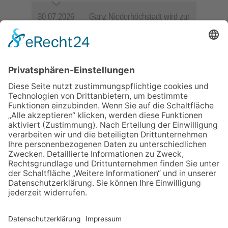
30.07.2026
Ganz Niederhöchstadt wird zur
Festmeile
06.08.2026
Jugendchor Hochtaunus
präsentiert sein neues
Programm „Changes“
06.08.2026
Hisamoto und Tölke begeistern
mit Werken von Walter
Wachsmuth
23.07.2026
Zwischen Fachwerk, Wein und
Sommerabend: Der Rettershof
lädt wieder zum Weinfest ein
09.07.2026
Wasserampel steht auf Gelb:
Stadt ruft zum Wassersparen
auf