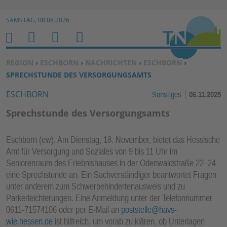
Zur Navigation springen ↓
SAMSTAG, 08.08.2026
Zum Inhalt springen ↓
M
S
B
H
E
U
E
O
SIE BEFINDEN SICH HIER:
REGION
›
ESCHBORN
›
NACHRICHTEN
›
ESCHBORN
›
N
C
N
M
SPRECHSTUNDE DES VERSORGUNGSAMTS
U
H
U
E
ESCHBORN
Sonstiges
06.11.2025
E
T
N
Z
Sprechstunde des Versorgungsamts
E
R
Eschborn (ew). Am Dienstag, 18. November, bietet das Hessische
F
Amt für Versorgung und Soziales von 9 bis 11 Uhr im
U
Seniorenraum des Erlebnishauses in der Odenwaldstraße 22–24
N
eine Sprechstunde an. Ein Sachverständiger beantwortet Fragen
K
unter anderem zum Schwerbehindertenausweis und zu
TI
Parkerleichterungen. Eine Anmeldung unter der Telefonnummer
0611-71574106 oder per E-Mail an
poststelle@havs-
O
wie.hessen.de
ist hilfreich, um vorab zu klären, ob Unterlagen
N