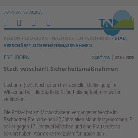
Zur Navigation springen ↓
SONNTAG, 09.08.2026
Zum Inhalt springen ↓
M
S
B
H
E
U
E
O
SIE BEFINDEN SICH HIER:
REGION
›
ESCHBORN
›
NACHRICHTEN
›
ESCHBORN
› STADT
N
C
N
M
VERSCHÄRFT SICHERHEITSMASSNAHMEN
U
H
U
E
ESCHBORN
Sonstiges
02.07.2026
E
T
N
Z
Stadt verschärft Sicherheitsmaßnahmen
E
R
Eschborn (ew). Nach einem Fall sexueller Belästigung im
F
Wiesenbad will die Stadt die Sicherheitsmaßnahmen weiter
U
verstärken.
N
Die Polizei hat am Mittwochabend vergangener Woche im
K
Eschborner Freibad einen 22 Jahre alten Mann festgenommen. Er
TI
soll er gegen 17 Uhr zwei Mädchen und eine Frau unsittlich
O
berührt haben. Alarmierte Polizeistreifen trafen den
N