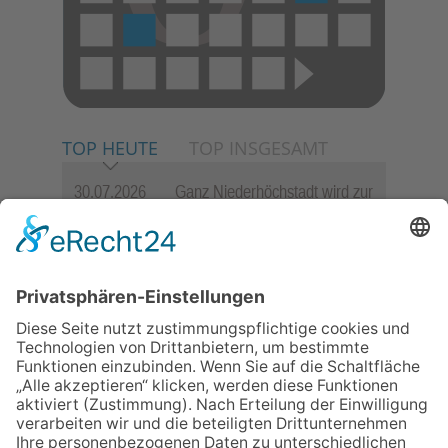
TOP HEUTE
TOP INSGESAMT
30.07.2026
Ganz Niederhöchstadt wird zur
Festmeile
06.08.2026
Jugendchor Hochtaunus
präsentiert sein neues
Programm „Changes“
23.07.2026
Zwischen Fachwerk, Wein und
Sommerabend: Der Rettershof
lädt wieder zum Weinfest ein
06.08.2026
Hisamoto und Tölke begeistern
mit Werken von Walter
Wachsmuth