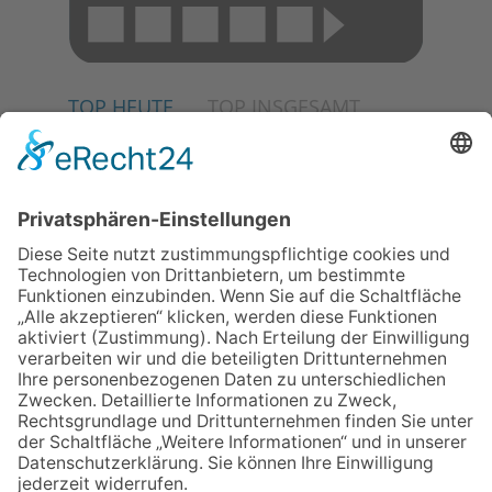
TOP HEUTE
TOP INSGESAMT
02.07.2026
Jetzt für Kulturförderpreis
bewerben
04.06.2026
Junge Musiker erringen Sieg
beim Mendelssohn-
Wettbewerb
23.07.2026
Partnerschaftsverein
Kronberg-Aberystwyth feiert
30-Jähriges
13.05.2026
GEWINNSPIEL
06.08.2026
„Die Globale Märchenstraße“:
Workshopreihe in der
Stadtbücherei