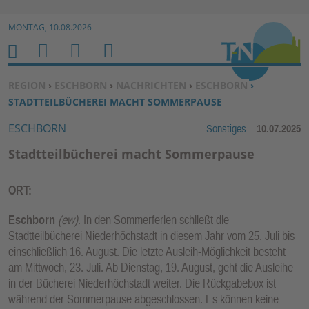
Zur Navigation springen ↓
MONTAG, 10.08.2026
Zum Inhalt springen ↓
M
S
B
H
E
U
E
O
SIE BEFINDEN SICH HIER:
REGION
›
ESCHBORN
›
NACHRICHTEN
›
ESCHBORN
›
N
C
N
M
STADTTEILBÜCHEREI MACHT SOMMERPAUSE
U
H
U
E
ESCHBORN
Sonstiges
10.07.2025
E
T
N
Z
Stadtteilbücherei macht Sommerpause
E
R
ORT:
F
U
Eschborn
(ew)
. In den Sommerferien schließt die
N
Stadtteilbücherei Niederhöchstadt in diesem Jahr vom 25. Juli bis
einschließlich 16. August. Die letzte Ausleih-Möglichkeit besteht
K
am Mittwoch, 23. Juli. Ab Dienstag, 19. August, geht die Ausleihe
TI
in der Bücherei Niederhöchstadt weiter. Die Rückgabebox ist
O
während der Sommerpause abgeschlossen. Es können keine
N