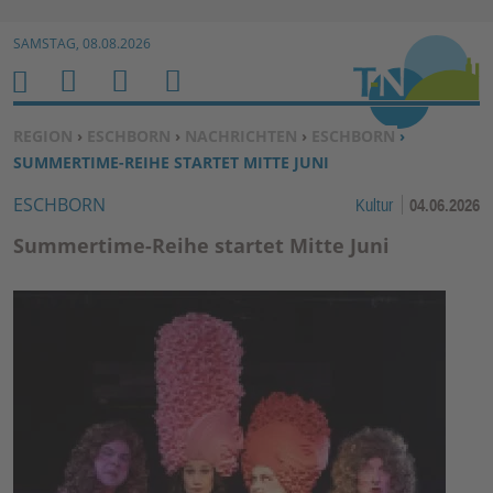
Zur Navigation springen ↓
SAMSTAG, 08.08.2026
Zum Inhalt springen ↓
M
S
B
H
E
U
E
O
SIE BEFINDEN SICH HIER:
REGION
›
ESCHBORN
›
NACHRICHTEN
›
ESCHBORN
›
N
C
N
M
SUMMERTIME-REIHE STARTET MITTE JUNI
U
H
U
E
ESCHBORN
Kultur
04.06.2026
E
T
N
Z
Summertime-Reihe startet Mitte Juni
E
R
F
U
N
K
TI
O
N