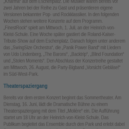
„Kharma“ auf dem Eschenplatz. Die Musiker waren bereits vor
zwei Jahren bei der Reihe zu Gast und präsentieren eigene
Versionen bekannter Pop- und Rockklassiker. In den folgenden
Wochen stehen weitere Konzerte auf dem Programm.
„FinestRock“ spielt am Mittwoch, 1. Juli, an der Heinrich-von-
Kleist-Schule. Eine Woche später gastiert die Roland-Kaiser-
Tribute-Show auf dem Eschenplatz. Danach folgen unter anderem
das „SwingSize Orchestra“, die „Panik Power Band“ mit Liedern
von Udo Lindenberg, „The Barons“, „Backtrip“, „Blind Foundation“
und „Stolen Moments“. Den Abschluss der Konzertreihe gestaltet
am Mittwoch, 26. August, die Party-Bigband „Vorsicht Gebläse!“
im Süd-West-Park.
Theaterspaziergang
Bereits vor dem ersten Konzert beginnt das Sommertheater. Am
Dienstag, 16. Juni, lädt die Dramatische Bühne zu einem
Theaterspaziergang mit dem Titel „Molière“ ein. Die Aufführung
startet um 18 Uhr an der Heinrich-von-Kleist-Schule. Das
Publikum begleitet das Ensemble durch den Park und erlebt dabei