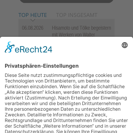
TOP HEUTE
TOP INSGESAMT
06.08.2026
Hisamoto und Tölke begeistern
mit Werken von Walter
Wachsmuth
09.07.2026
Wasserampel steht auf Gelb:
Stadt ruft zum Wassersparen
auf
30.07.2026
Ganz Niederhöchstadt wird zur
Festmeile
06.08.2026
Jugendchor Hochtaunus
präsentiert sein neues
Programm „Changes“
12.05.2026
Zweisprachige Lesung im 7.
Himmel: Vom Geschenk zum
60. Geburtstag zur Autoren-
Karriere