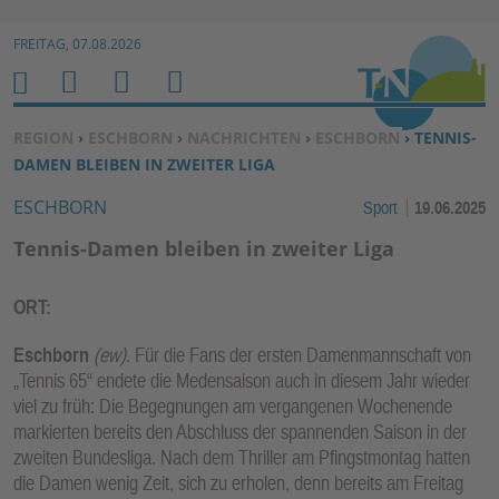
Zur Navigation springen ↓
FREITAG, 07.08.2026
Zum Inhalt springen ↓
M
S
B
H
E
U
E
O
SIE BEFINDEN SICH HIER:
REGION
›
ESCHBORN
›
NACHRICHTEN
›
ESCHBORN
› TENNIS-
N
C
N
M
DAMEN BLEIBEN IN ZWEITER LIGA
U
H
U
E
ESCHBORN
Sport
19.06.2025
E
T
N
Z
Tennis-Damen bleiben in zweiter Liga
E
R
ORT:
F
U
Eschborn
(ew)
. Für die Fans der ersten Damenmannschaft von
N
„Tennis 65“ endete die Medensaison auch in diesem Jahr wieder
viel zu früh: Die Begegnungen am vergangenen Wochenende
K
markierten bereits den Abschluss der spannenden Saison in der
TI
zweiten Bundesliga. Nach dem Thriller am Pfingstmontag hatten
O
die Damen wenig Zeit, sich zu erholen, denn bereits am Freitag
N