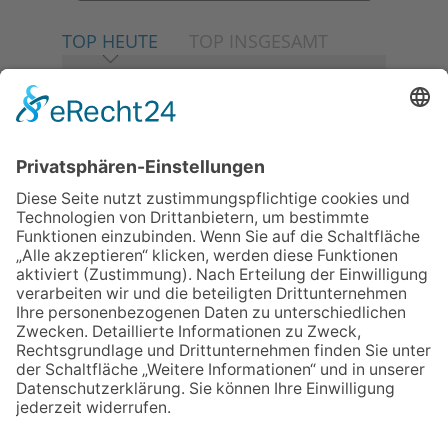
TOP HEUTE
TOP INSGESAMT
06.08.2026
Neuer NaturErlebnispfad
eröffnet: Kleine „Wald-
Detektive“ auf den Spuren der
Maus
30.07.2026
Ganz Niederhöchstadt wird zur
Festmeile
06.08.2026
Baustellenführung führt auch in
die Zukunft der Stadt
Königstein
06.08.2026
Klinikforum zum Thema
Karpaltunnelsyndrom
06.08.2026
Gewinnspiel zum Start ins
Schuljahr