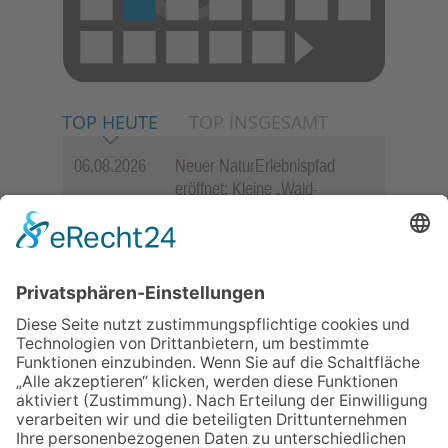
TOP HEUTE
TOP INSGESAMT
06.08.2026
Neuer NaturErlebnispfad
eröffnet: Kleine „Wald-
Detektive“ auf den Spuren der
Maus
06.08.2026
Baustellenführung führt auch in
die Zukunft der Stadt
Königstein
06.08.2026
Gewinnspiel zum Start ins
Schuljahr
06.08.2026
„Rock auf der Burg“ lässt
Königstein beben
06.08.2026
„Freundschaft, das ist wie