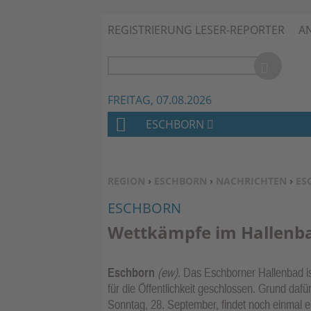
REGISTRIERUNG LESER-REPORTER
A
FREITAG, 07.08.2026
ESCHBORN
H
O
M
SIE BEFINDEN SICH HIER:
REGION
›
ESCHBORN
›
NACHRICHTEN
›
ES
E
ESCHBORN
Wettkämpfe im Hallenb
Eschborn
(ew)
. Das Eschborner Hallenbad
für die Öffentlichkeit geschlossen. Grund daf
Sonntag, 28. September, findet noch einmal 