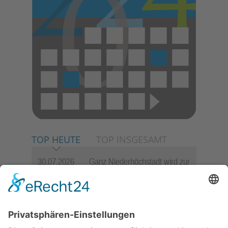
TOP HEUTE
TOP INSGESAMT
30.07.2026
Ganz Niederhöchstadt wird zur
Festmeile
06.08.2026
Hisamoto und Tölke begeistern
mit Werken von Walter
Wachsmuth
06.08.2026
Jugendchor Hochtaunus