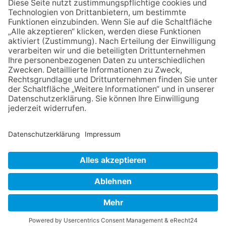
präsentiert sein neues
Programm „Changes“
09.07.2026
Wasserampel steht auf Gelb:
Stadt ruft zum Wassersparen
auf
23.07.2026
Zwischen Fachwerk, Wein und
Sommerabend: Der Rettershof
lädt wieder zum Weinfest ein
NACH OBEN
Impressum
Datenschutz
Netiquette
FAQ
AGB
Mediadaten
Copyright Taunus Nachrichten 2009 bis 2026
Powered by
native:media
.