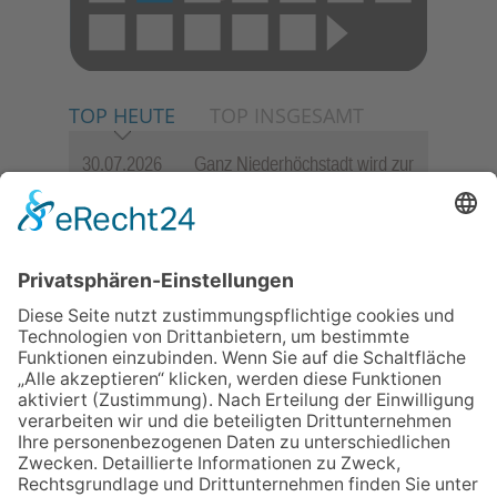
TOP HEUTE
TOP INSGESAMT
30.07.2026
Ganz Niederhöchstadt wird zur
Festmeile
06.08.2026
Jugendchor Hochtaunus
präsentiert sein neues
Programm „Changes“
23.07.2026
Zwischen Fachwerk, Wein und
Sommerabend: Der Rettershof
lädt wieder zum Weinfest ein
06.08.2026
Hisamoto und Tölke begeistern
mit Werken von Walter
Wachsmuth
09.07.2026
Wasserampel steht auf Gelb:
Stadt ruft zum Wassersparen