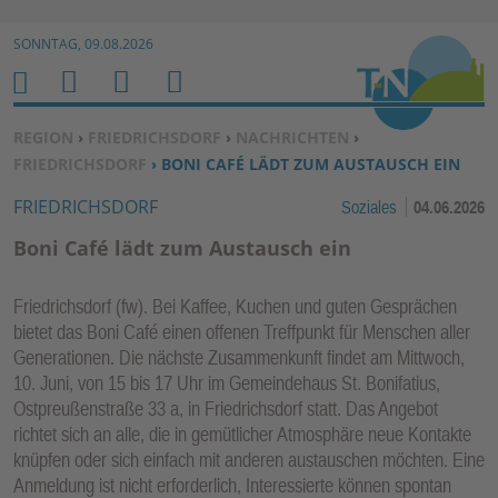
Zur Navigation springen ↓
SONNTAG, 09.08.2026
Zum Inhalt springen ↓
M
S
B
H
E
U
E
O
SIE BEFINDEN SICH HIER:
REGION
›
FRIEDRICHSDORF
›
NACHRICHTEN
›
N
C
N
M
FRIEDRICHSDORF
› BONI CAFÉ LÄDT ZUM AUSTAUSCH EIN
U
H
U
E
FRIEDRICHSDORF
Soziales
04.06.2026
E
T
N
Z
Boni Café lädt zum Austausch ein
E
R
Friedrichsdorf (fw). Bei Kaffee, Kuchen und guten Gesprächen
F
bietet das Boni Café einen offenen Treffpunkt für Menschen aller
U
Generationen. Die nächste Zusammenkunft findet am Mittwoch,
N
10. Juni, von 15 bis 17 Uhr im Gemeindehaus St. Bonifatius,
K
Ostpreußenstraße 33 a, in Friedrichsdorf statt. Das Angebot
TI
richtet sich an alle, die in gemütlicher Atmosphäre neue Kontakte
knüpfen oder sich einfach mit anderen austauschen möchten. Eine
O
Anmeldung ist nicht erforderlich, Interessierte können spontan
N