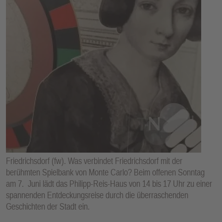
E
N
Friedrichsdorf (fw). Was verbindet Friedrichsdorf mit der
berühmten Spielbank von Monte Carlo? Beim offenen Sonntag
am 7. Juni lädt das Philipp-Reis-Haus von 14 bis 17 Uhr zu einer
spannenden Entdeckungsreise durch die überraschenden
Geschichten der Stadt ein.