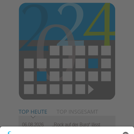
TOP HEUTE
TOP INSGESAMT
06.08.2026
„Rock auf der Burg“ lässt
Königstein beben