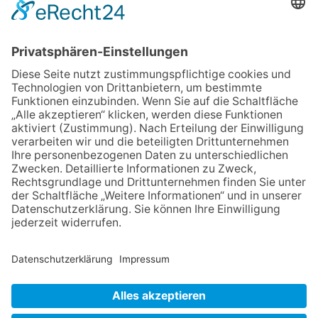
06.08.2026
„Freundschaft, das ist wie
Heimat“ – Lions-Präsident
Jürgen Rohrmann setzt auf
Gemeinschaft und Bewährtes
06.08.2026
Schulranzen schenken Kindern
einen guten Start
06.08.2026
Zwischen Fachwerk, Wein und
Musik: Erste Kronberger
Weinzeit begeistert die
Burgstadt
06.08.2026
Wenn Orschel und Rheingau
zusammen anstoßen
NACH OBEN