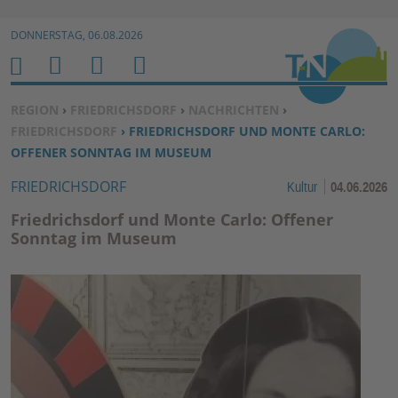
Zur Navigation springen ↓
DONNERSTAG, 06.08.2026
Zum Inhalt springen ↓
M
S
B
H
E
U
E
O
SIE BEFINDEN SICH HIER:
REGION
›
FRIEDRICHSDORF
›
NACHRICHTEN
›
N
C
N
M
FRIEDRICHSDORF
› FRIEDRICHSDORF UND MONTE CARLO:
U
H
U
E
OFFENER SONNTAG IM MUSEUM
E
T
FRIEDRICHSDORF
Kultur
04.06.2026
N
Z
E
Friedrichsdorf und Monte Carlo: Offener
R
Sonntag im Museum
F
U
N
K
TI
O
N