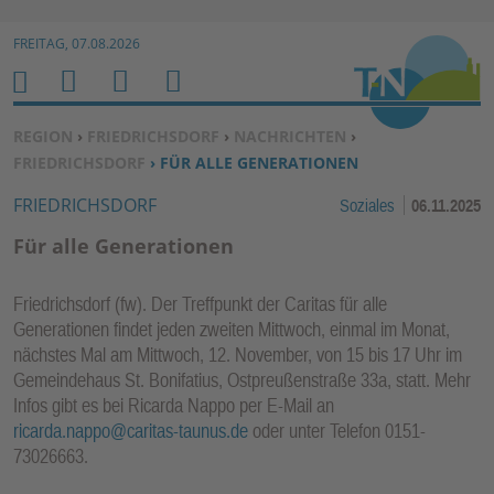
Zur Navigation springen ↓
FREITAG, 07.08.2026
Zum Inhalt springen ↓
M
S
B
H
E
U
E
O
SIE BEFINDEN SICH HIER:
REGION
›
FRIEDRICHSDORF
›
NACHRICHTEN
›
N
C
N
M
FRIEDRICHSDORF
› FÜR ALLE GENERATIONEN
U
H
U
E
FRIEDRICHSDORF
Soziales
06.11.2025
E
T
N
Z
Für alle Generationen
E
R
Friedrichsdorf (fw). Der Treffpunkt der Caritas für alle
F
Generationen findet jeden zweiten Mittwoch, einmal im Monat,
U
nächstes Mal am Mittwoch, 12. November, von 15 bis 17 Uhr im
N
Gemeindehaus St. Bonifatius, Ostpreußenstraße 33a, statt. Mehr
K
Infos gibt es bei Ricarda Nappo per E-Mail an
TI
ricarda.nappo@caritas-taunus.de
oder unter Telefon 0151-
73026663.
O
N