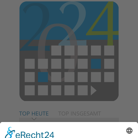
E
N
TOP HEUTE
TOP INSGESAMT
06.08.2026
Neuer NaturErlebnispfad
eröffnet: Kleine „Wald-