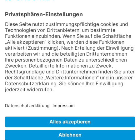
Detektive“ auf den Spuren der
Maus
06.08.2026
Baustellenführung führt auch in
die Zukunft der Stadt
Königstein
06.08.2026
Klinikforum zum Thema
Karpaltunnelsyndrom
06.08.2026
Gewinnspiel zum Start ins
Schuljahr
30.07.2026
Ganz Niederhöchstadt wird zur
Festmeile
NACH OBEN
Impressum
Datenschutz
Netiquette
FAQ
AGB
Mediadaten